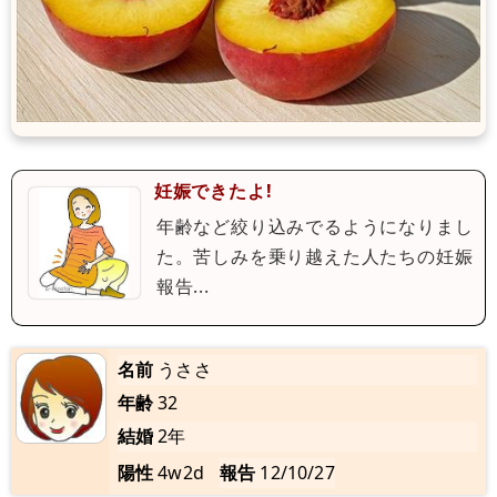
妊娠できたよ!
年齢など絞り込みでるようになりまし
た。苦しみを乗り越えた人たちの妊娠
報告...
名前
うささ
年齢
32
結婚
2年
陽性
4w2d
報告
12/10/27