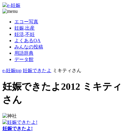
エコー写真
妊娠,出産
妊活,不妊
よくあるQA
みんなの投稿
用語辞典
データ館
e-妊娠top
妊娠できたよ
ミキティさん
妊娠できたよ2012 ミキティ
さん
妊娠できたよ!