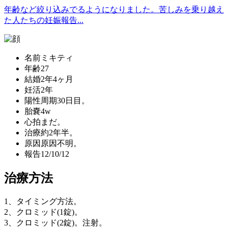
年齢など絞り込みでるようになりました。苦しみを乗り越え
た人たちの妊娠報告...
名前
ミキティ
年齢
27
結婚
2年4ヶ月
妊活
2年
陽性
周期30日目。
胎嚢
4w
心拍
まだ。
治療
約2年半。
原因
原因不明。
報告
12/10/12
治療方法
1、タイミング方法。
2、クロミッド(1錠)。
3、クロミッド(2錠)。注射。