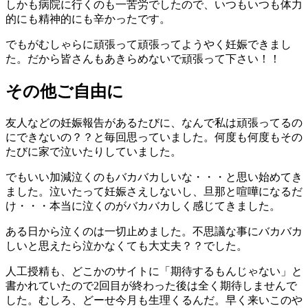
しかも病院に行くのも一苦労でしたので、いつもいつも体力
的にも精神的にも辛かったです。
でもがむしゃらに頑張って頑張ってようやく妊娠できまし
た。だから皆さんもあきらめないで頑張って下さい！！
その他ご自由に
友人などの妊娠報告があるたびに、なんで私は頑張ってるの
にできないの？？と毎回思っていました。何度も何度もその
たびに家で泣いたりしていました。
でもいい加減泣くのもバカバカしいな・・・と思い始めてき
ました。泣いたって妊娠さえしないし、旦那と喧嘩になるだ
け・・・本当に泣くのがバカバカしく感じてきました。
ある日から泣くのは一切止めました。不思議な事にバカバカ
しいと思えたら泣かなくても大丈夫？？でした。
人工授精も、どこかのサイトに「期待するもんじゃない」と
書かれていたので2回目が終わった後は全く期待しませんで
した。むしろ、どーせ今月も生理くるんだ。早く来いこのや