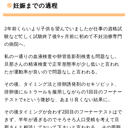
妊娠までの過程
2年前くらいより子供を望んでいましたが仕事の資格試
験など忙しく試験終了後9ヶ月前に初めて不妊治療専門
の病院へ。
私の一通りの血液検査や卵管造影剤検査も問題なし。
旦那さんの精液検査で正常形態率が少し低いと言われ
たが運動率が良いので問題なしと言われる。
その後、タイミング法と排卵誘発剤のセキソビット、
排卵後にルトラールを服用しながらの1回目のフーナー
テストで±という微妙な、あまり良くない結果に。
その後タイミングが合わず2回目のフーナーテストはで
きず、半年が過ぎるのでそろそろ人口受精を考えて旦
那さんと相談しておいて下さいと言われる。 その周期