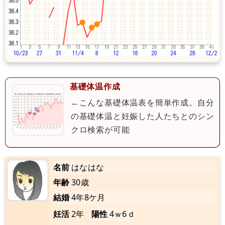
基礎体温作成
←こんな基礎体温表を簡単作成。自分
の基礎体温と妊娠した人たちとのシン
クロ検索が可能
名前
はなはな
年齢
30歳
結婚
4年8ケ月
妊活
2年
陽性
4ｗ6ｄ