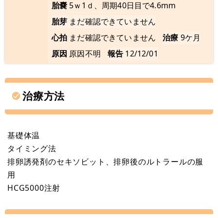
胎嚢
5ｗ1ｄ、周期40日目で4.6mm
胎芽
まだ確認できていません
心拍
まだ確認できていません
治療
9ケ月
原因
原因不明
報告
12/12/01
治療方法
基礎体温
タイミング法
排卵誘発剤のセキソビット、排卵後のルトラールの服
用
HCG5000注射