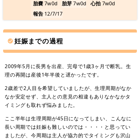
胎嚢
7w0d
胎芽
7w0d
心拍
7w0d
報告
12/7/17
妊娠までの過程
2009年5月に長男を出産、完母で1歳3ヶ月で断乳。生
理の再開は産後1年半後と遅かったです。
2歳差で2人目を希望していましたが、生理周期がなか
なか安定せず、主人との意見の相違もありなかなかタ
イミングも取れず悩みました。
ここ半年は生理周期が45日になってしまい、こんなに
長い周期では妊娠も難しいのでは・・・・と思ってい
ましたが、今周期は主人が協力的でタイミングも沢山