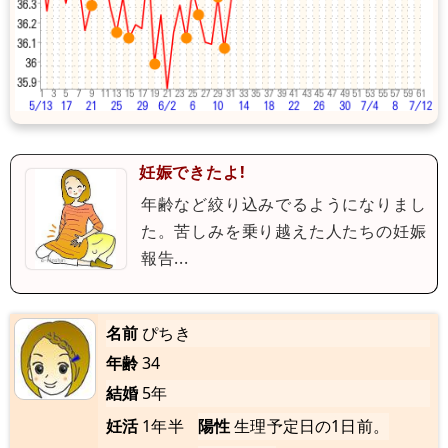
妊娠できたよ!
年齢など絞り込みでるようになりまし
た。苦しみを乗り越えた人たちの妊娠
報告...
名前
ぴちき
年齢
34
結婚
5年
妊活
1年半
陽性
生理予定日の1日前。