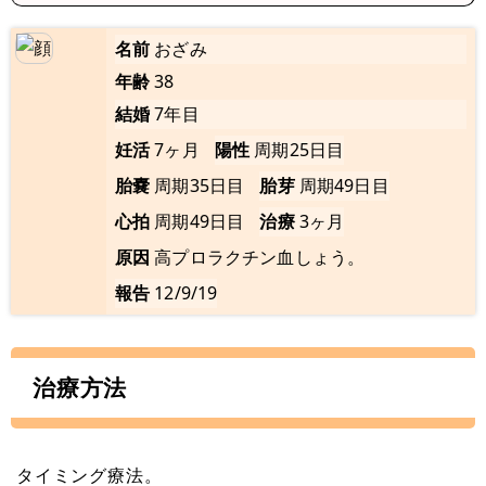
名前
おざみ
年齢
38
結婚
7年目
妊活
7ヶ月
陽性
周期25日目
胎嚢
周期35日目
胎芽
周期49日目
心拍
周期49日目
治療
3ヶ月
原因
高プロラクチン血しょう。
報告
12/9/19
治療方法
タイミング療法。