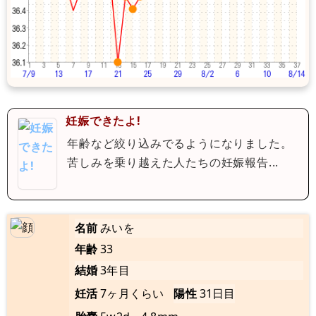
妊娠できたよ!
年齢など絞り込みでるようになりました。
苦しみを乗り越えた人たちの妊娠報告...
名前
みいを
年齢
33
結婚
3年目
妊活
7ヶ月くらい
陽性
31日目