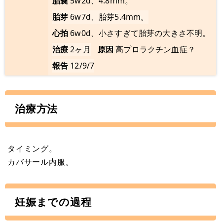
胎嚢
5w2d、4.8mm。
胎芽
6w7d、胎芽5.4mm。
心拍
6w0d、小さすぎて胎芽の大きさ不明。
治療
2ヶ月
原因
高プロラクチン血症？
報告
12/9/7
治療方法
タイミング。
カバサール内服。
妊娠までの過程