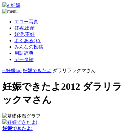
エコー写真
妊娠,出産
妊活,不妊
よくあるQA
みんなの投稿
用語辞典
データ館
e-妊娠top
妊娠できたよ
ダラリラックマさん
妊娠できたよ2012 ダラリラ
ックマさん
妊娠できたよ!