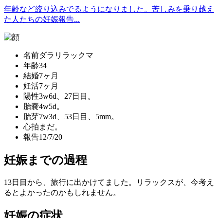
年齢など絞り込みでるようになりました。苦しみを乗り越え
た人たちの妊娠報告...
名前
ダラリラックマ
年齢
34
結婚
7ヶ月
妊活
7ヶ月
陽性
3w6d、27日目。
胎嚢
4w5d。
胎芽
7w3d、53日目、5mm。
心拍
まだ。
報告
12/7/20
妊娠までの過程
13日目から、旅行に出かけてました。リラックスが、今考え
るとよかったのかもしれません。
妊娠の症状