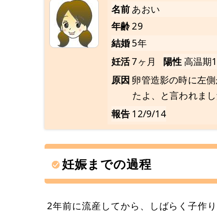
名前
あおい
年齢
29
結婚
5年
妊活
7ヶ月
陽性
高温期
原因
卵管造影の時に左側
たよ、と言われまし
報告
12/9/14
妊娠までの過程
2年前に流産してから、しばらく子作