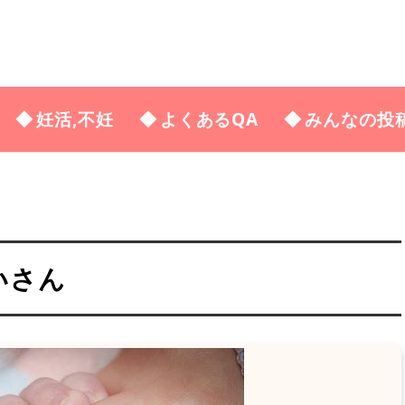
妊活,不妊
よくあるQA
みんなの投
いさん