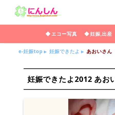
エコー写真
妊娠,出産
e-妊娠top
妊娠できたよ
あおいさん
妊娠できたよ2012 あお