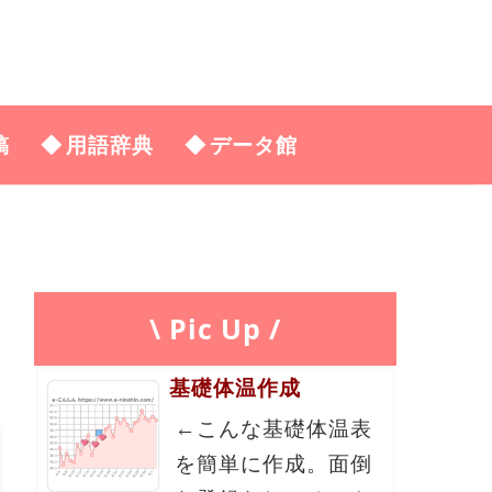
稿
用語辞典
データ館
\ Pic Up /
基礎体温作成
←こんな基礎体温表
を簡単に作成。面倒