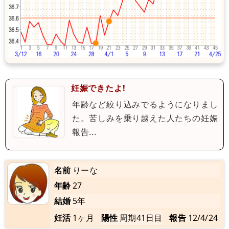
妊娠できたよ!
年齢など絞り込みでるようになりまし
た。苦しみを乗り越えた人たちの妊娠
報告...
名前
りーな
年齢
27
結婚
5年
妊活
1ヶ月
陽性
周期41日目
報告
12/4/24