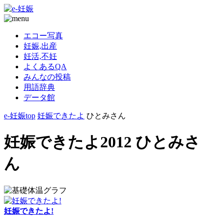
エコー写真
妊娠,出産
妊活,不妊
よくあるQA
みんなの投稿
用語辞典
データ館
e-妊娠top
妊娠できたよ
ひとみさん
妊娠できたよ2012 ひとみさ
ん
妊娠できたよ!