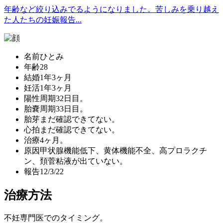
年齢など絞り込みでるようになりました。苦しみを乗り越え
た人たちの妊娠報告...
名前
ひとみ
年齢
28
結婚
1年3ヶ月
妊活
1年3ヶ月
陽性
周期32日目。
胎嚢
周期33日目。
胎芽
まだ確認できてない。
心拍
まだ確認できてない。
治療
4ヶ月。
原因
甲状腺機能低下、黄体機能不全、高プロラクチ
ン、頚菅粘液が出ていない。
報告
12/3/22
治療方法
不妊専門医でのタイミング。