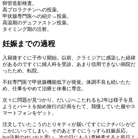
卵管造影検査。
高プロラクチンへの投薬。
甲状腺専門医への紹介→投薬。
高温期のデュファストン投薬。
タイミング期の注射。
妊娠までの過程
入籍後すぐに子作り開始。以前、クラミジアに感染した経緯
があるのですぐに婦人科を受診。あまり信用できない病院だ
ったため、転院。
不妊専門医で甲状腺機能低下が発覚。体調不良も続いたた
め、仕事をやめて治療と休養に専念。
次々に問題が見つかり、だいぶへこたれるも2年は様子を見
ようとパートを始め旅行の計画をたて、我慢していた服やス
マートフォンをゲット。
注文していたこうのとりキティが届いてすぐにクチバシがど
こかにいってしまい、そのあとすぐにうっすら妊娠反応。
hcg注射のせいかと思い、次の日にもう1度検査すると前日よ