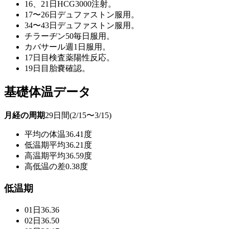
16、21日HCG3000注射。
17〜26日デュファストン服用。
34〜43日デュファストン服用。
チラーヂン50毎日服用。
カバサール週1日服用。
17日目検査薬陽性反応。
19日目胎嚢確認。
基礎体温データ
月経の周期
29日間(2/15〜3/15)
平均の体温
36.41度
低温期平均
36.21度
高温期平均
36.59度
高低温の差
0.38度
低温期
01日
36.36
02日
36.50