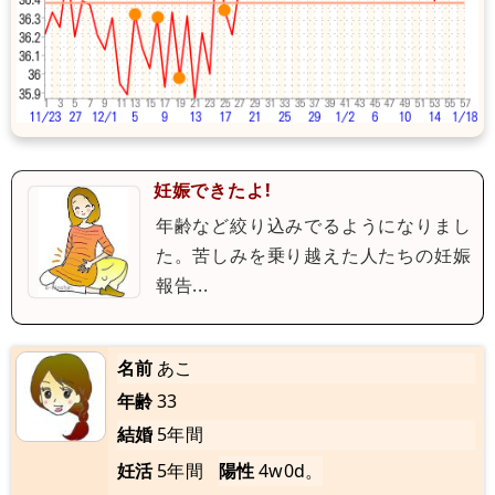
妊娠できたよ!
年齢など絞り込みでるようになりまし
た。苦しみを乗り越えた人たちの妊娠
報告...
名前
あこ
年齢
33
結婚
5年間
妊活
5年間
陽性
4w0d。