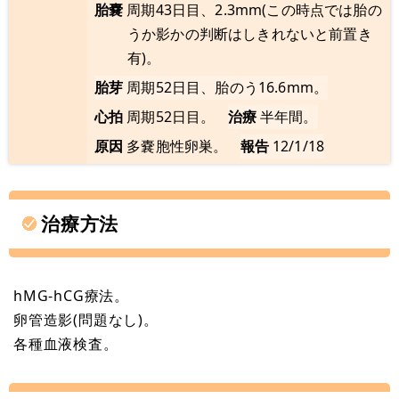
胎嚢
周期43日目、2.3mm(この時点では胎の
うか影かの判断はしきれないと前置き
有)。
胎芽
周期52日目、胎のう16.6mm。
心拍
周期52日目。
治療
半年間。
原因
多嚢胞性卵巣。
報告
12/1/18
治療方法
hMG-hCG療法。
卵管造影(問題なし)。
各種血液検査。