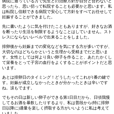
病院に通っている方で先生との治療方針が自分と合わないと
思ったら、思い切って転院することも必要かと思います。私
は転院し信頼できる病院で安心して方針をすべてお任せして
妊娠することができました。
先に書いたように気を付けたこともありますが、好きなお酒
を断ったり生活を制限するようなことはしていません。スト
レスにならないレベルで出来ることをしました。
排卵後から妊娠までの変化などを気にする方が多いですが、
大切なのはどちらかというと生理から受精までだと思いま
す。女性としては何より良い卵子を作ること、あたたかくし
て栄養をとって子宮の血行をよくすることがポイントだと思
います。
あとは排卵日のタイミング！どうしたってこれが1番の鍵で
す。妊娠が成立しなかったときが分かったときは辛いです
ね。涙もでます。
でもその日は新しい卵子ができる第1日目だから、日頃我慢
してるお酒を暴飲したりするより、私は普段から(特に排卵
日以降に)適量を楽しく摂取する方がいいように私は考えて
いました。