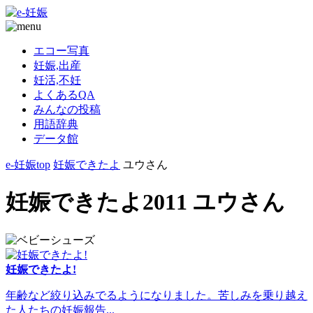
エコー写真
妊娠,出産
妊活,不妊
よくあるQA
みんなの投稿
用語辞典
データ館
e-妊娠top
妊娠できたよ
ユウさん
妊娠できたよ2011 ユウさん
妊娠できたよ!
年齢など絞り込みでるようになりました。苦しみを乗り越え
た人たちの妊娠報告...