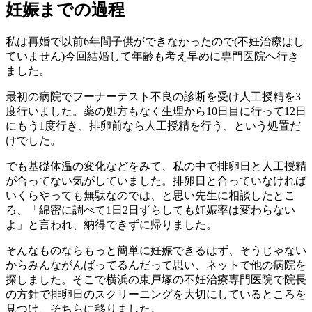
妊娠までの過程
私は再婚で以前6年間子供ができなかったので(不妊治療はし
ていません)今回結婚して年齢も考え早めに専門医院へ行き
ました。
最初の病院でフーナーテスト不良の診断を受け人工授精を3
度行いました。薬の処方もなく生理から10日目に行って12日
にもう1度行き、排卵前なら人工授精を行う、という処置だ
けでした。
でも基礎体温の変化などをみて、私の中で排卵日と人工授精
が合ってない気がしていました。排卵日と合っていなければ
いくらやっても無駄なのでは、と思い先生に相談したとこ
ろ、「綿密に調べて1日2日ずらしても妊娠率は変わらない
よ」と言われ、納得できずに帰りました。
そんなものならもっと簡単に妊娠できるはず、そうじゃない
からみんながんばってるんだって思い、ネットで他の病院を
探しました。そこで横浜の東戸塚の不妊治療専門医院で院長
の方針で排卵日のスクリーニングを大切にしているところを
見つけ、そちらに移りました。