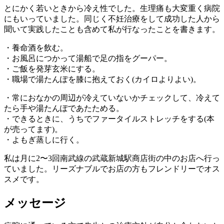
とにかく若いときから冷え性でした。生理痛も大変重く病院
にもいっていました。同じく不妊治療をして成功した人から
聞いて実践したことも含めて私が行なったことを書きます。
・養命酒を飲む。
・お風呂につかって湯船で足の指をグーパー。
・ご飯を発芽玄米にする。
・職場で湯たんぽを膝に抱えておく(カイロよりよい)。
・常におなかの周辺が冷えていないかチェックして、冷えて
たら手や湯たんぽであたためる。
・できるときに、うちでファータイルストレッチをする(本
が売ってます)。
・よもぎ蒸しに行く。
私は月に2〜3回南武線の武蔵新城駅商店街の中のお店へ行っ
ていました。リーズナブルでお店の方もフレンドリーでオス
スメです。
メッセージ