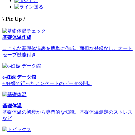
シェア
送る
\ Pic Up /
基礎体温作成
←こんな基礎体温表を簡単に作成。面倒な登録なし。オート
セーブ機能付き
e-妊娠 データ館
e-妊娠で行ったアンケートのデータ公開...
基礎体温
基礎体温の初歩から専門的な知識。基礎体温測定のストレス
など