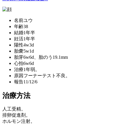
名前
ユウ
年齢
38
結婚
1年半
妊活
1年半
陽性
4w3d
胎嚢
5w1d
胎芽
6w6d、胎のう19.1mm
心拍
6w6d
治療
1年弱。
原因
フーナーテスト不良。
報告
11/12/6
治療方法
人工受精。
排卵促進剤。
ホルモン注射。