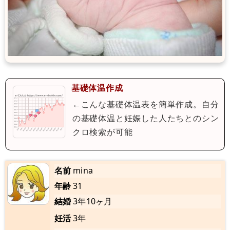
基礎体温作成
←こんな基礎体温表を簡単作成。自分
の基礎体温と妊娠した人たちとのシン
クロ検索が可能
名前
mina
年齢
31
結婚
3年10ヶ月
妊活
3年