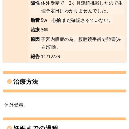
陽性
体外受精で、2ヶ月連続挑戦したので生
理予定日はわかりませんでした。
胎嚢
5w
心拍
まだ確認さるていない。
治療
3年
原因
子宮内膜症の為、腹腔鏡手術で卵管(左
右)切除。
報告
11/12/29
治療方法
体外受精。
妊娠までの過程