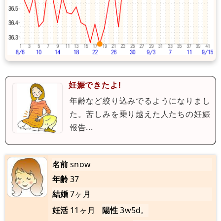
妊娠できたよ!
年齢など絞り込みでるようになりまし
た。苦しみを乗り越えた人たちの妊娠
報告...
名前
snow
年齢
37
結婚
7ヶ月
妊活
11ヶ月
陽性
3w5d。