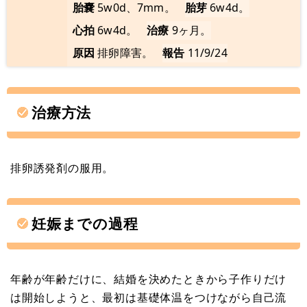
胎嚢
5w0d、7mm。
胎芽
6w4d。
心拍
6w4d。
治療
9ヶ月。
原因
排卵障害。
報告
11/9/24
治療方法
排卵誘発剤の服用。
妊娠までの過程
年齢が年齢だけに、結婚を決めたときから子作りだけ
は開始しようと、最初は基礎体温をつけながら自己流