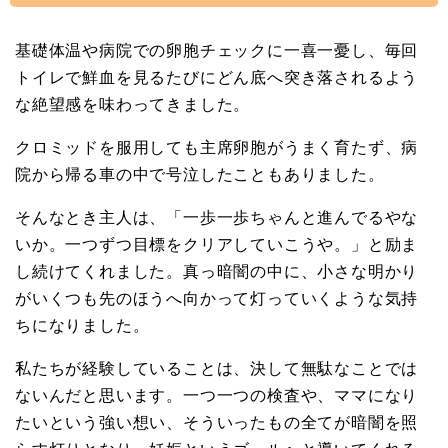
基礎体温や病院での卵胞チェックに一喜一憂し、毎回
トイレで鮮血を見るたびにどん底へ突き落されるよう
な絶望感を味わってきました。
クロミッドを服用しても主席卵胞がうまく育たず、病
院から帰る車の中で号泣したこともありました。
そんなとき主人は、「一歩一歩ちゃんと進んでるやな
いか。一つずつ目標をクリアしていこうや。」と励ま
し続けてくれました。真っ暗闇の中に、小さな明かり
がいくつも先のほうへ向かって灯っていくような気持
ちになりました。
私たちが経験していることは、決して無駄なことでは
ないんだと思います。一つ一つの検査や、ママになり
たいという強い想い、そういったもの全てが暗闇を照