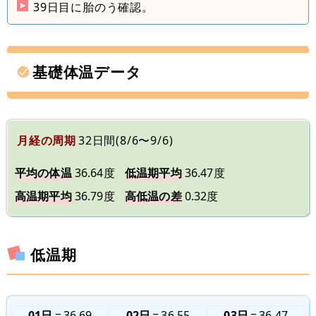
39日目に胎のう確認。
基礎体温データ
月経の周期
32日間(8/6〜9/6)
平均の体温
36.64度
低温期平均
36.47度
高温期平均
36.79度
高低温の差
0.32度
低温期
01日
36.69
02日
36.55
03日
36.47