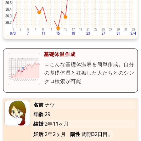
基礎体温作成
←こんな基礎体温表を簡単作成。自分
の基礎体温と妊娠した人たちとのシン
クロ検索が可能
名前
ナツ
年齢
29
結婚
2年11ヶ月
妊活
2年2ヶ月
陽性
周期32日目。