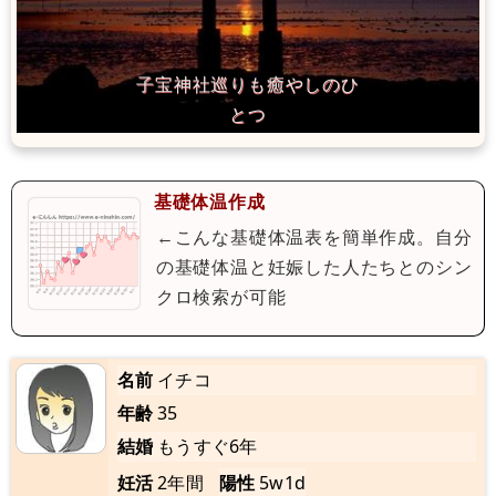
基礎体温作成
←こんな基礎体温表を簡単作成。自分
の基礎体温と妊娠した人たちとのシン
クロ検索が可能
名前
イチコ
年齢
35
結婚
もうすぐ6年
妊活
2年間
陽性
5w1d