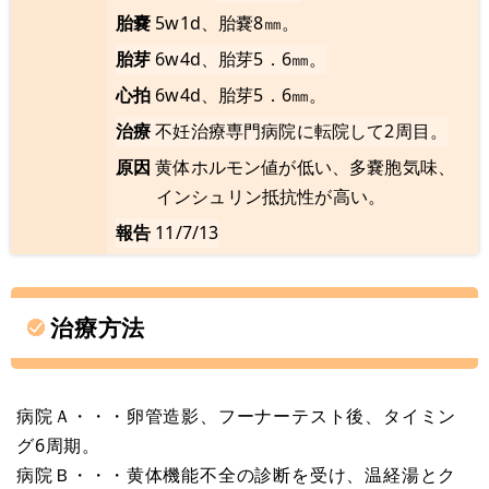
胎嚢
5w1d、胎嚢8㎜。
胎芽
6w4d、胎芽5．6㎜。
心拍
6w4d、胎芽5．6㎜。
治療
不妊治療専門病院に転院して2周目。
原因
黄体ホルモン値が低い、多嚢胞気味、
インシュリン抵抗性が高い。
報告
11/7/13
治療方法
病院Ａ・・・卵管造影、フーナーテスト後、タイミン
グ6周期。
病院Ｂ・・・黄体機能不全の診断を受け、温経湯とク