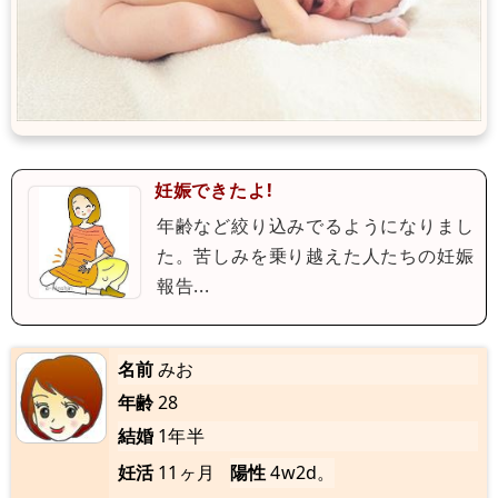
妊娠できたよ!
年齢など絞り込みでるようになりまし
た。苦しみを乗り越えた人たちの妊娠
報告...
名前
みお
年齢
28
結婚
1年半
妊活
11ヶ月
陽性
4w2d。