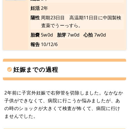
妊活
2年
陽性
周期23日目 高温期11日目に中国製検
査薬でうーっすら。
胎嚢
5w0d
胎芽
7w0d
心拍
7w0d
報告
10/12/6
妊娠までの過程
2年前に子宮外妊娠で右卵管を切除しました。なかなか
子供ができなくて、病院に行こうか悩みましたが、あ
の時のショックが大きくて検査が怖くて、病院に行け
ませんでした。