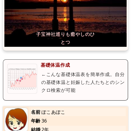
基礎体温作成
←こんな基礎体温表を簡単作成。自分
の基礎体温と妊娠した人たちとのシン
クロ検索が可能
名前
ぽこあぽこ
年齢
36
結婚
2年