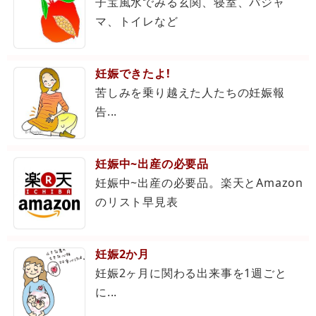
子宝風水でみる玄関、寝室、パジャ
マ、トイレなど
妊娠できたよ!
苦しみを乗り越えた人たちの妊娠報
告...
妊娠中~出産の必要品
妊娠中~出産の必要品。楽天とAmazon
のリスト早見表
妊娠2か月
妊娠2ヶ月に関わる出来事を1週ごと
に...