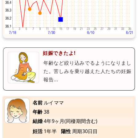
妊娠できたよ!
年齢など絞り込みでるようになりまし
た。苦しみを乗り越えた人たちの妊娠
報告...
名前
ルイママ
年齢
38
結婚
4年9ヶ月(同棲期間含む)
妊活
1年半
陽性
周期30日目