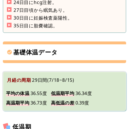
24日目にhcg注射。
27日目頃から眠気あり。
30日目に妊娠検査薬陽性。
35日目に胎嚢確認。
基礎体温データ
月経の周期
29日間(7/18~8/15)
平均の体温
36.55度
低温期平均
36.34度
高温期平均
36.73度
高低温の差
0.39度
低温期