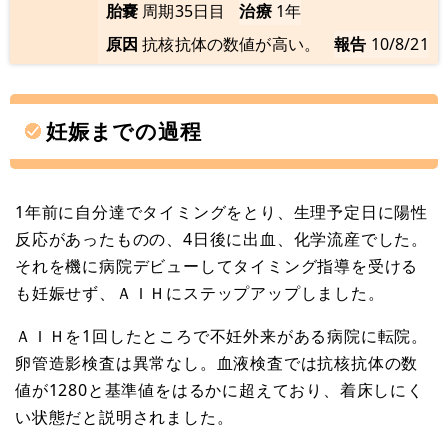
胎嚢
周期35日目
治療
1年
原因
抗核抗体の数値が高い。
報告
10/8/21
妊娠までの過程
1年前に自分達でタイミングをとり、生理予定日に陽性
反応があったものの、4日後に出血、化学流産でした。
それを機に病院デビューしてタイミング指導を受ける
も妊娠せず、ＡＩＨにステップアップしました。
ＡＩＨを1回したところで不妊外来がある病院に転院。
卵管造影検査は異常なし。血液検査では抗核抗体の数
値が1280と基準値をはるかに超えており、着床しにく
い状態だと説明されました。