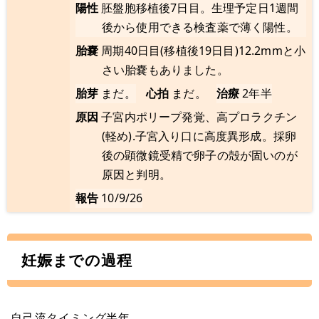
陽性
胚盤胞移植後7日目。生理予定日1週間
後から使用できる検査薬で薄く陽性。
胎嚢
周期40日目(移植後19日目)12.2mmと小
さい胎嚢もありました。
胎芽
まだ。
心拍
まだ。
治療
2年半
原因
子宮内ポリープ発覚、高プロラクチン
(軽め).子宮入り口に高度異形成。採卵
後の顕微鏡受精で卵子の殻が固いのが
原因と判明。
報告
10/9/26
妊娠までの過程
自己流タイミング半年。