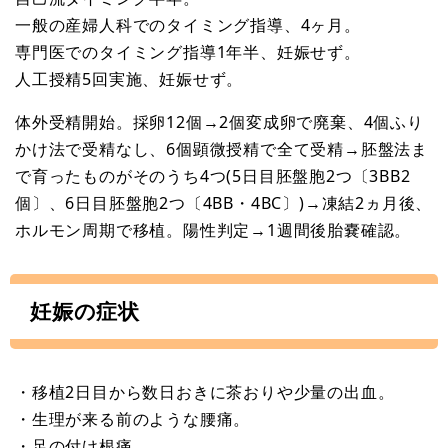
一般の産婦人科でのタイミング指導、4ヶ月。
専門医でのタイミング指導1年半、妊娠せず。
人工授精5回実施、妊娠せず。
体外受精開始。採卵12個→2個変成卵で廃棄、4個ふり
かけ法で受精なし、6個顕微授精で全て受精→胚盤法ま
で育ったものがそのうち4つ(5日目胚盤胞2つ〔3BB2
個〕、6日目胚盤胞2つ〔4BB・4BC〕)→凍結2ヵ月後、
ホルモン周期で移植。陽性判定→1週間後胎嚢確認。
妊娠の症状
・移植2日目から数日おきに茶おりや少量の出血。
・生理が来る前のような腰痛。
・足の付け根痛。