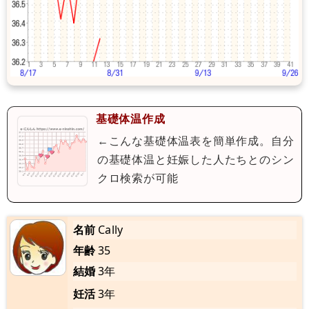
基礎体温作成
←こんな基礎体温表を簡単作成。自分
の基礎体温と妊娠した人たちとのシン
クロ検索が可能
名前
Cally
年齢
35
結婚
3年
妊活
3年