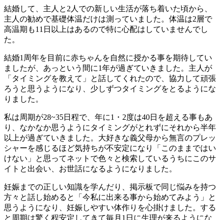
結婚して、主人と2人での新しい生活が落ち着いた頃から、
主人の勧めで基礎体温だけは測っていました。体温は2層で
高温期も11日以上はあるので特に心配はしていませんでし
た。
結婚1周年を目前に赤ちゃんを自然に授かる事を期待してい
ましたが、あっという間に1年が過ぎていきました。主人が
「タイミングを教えて」と話してくれたので、協力して頑張
ろうと思うようになり、少しずつタイミングをとるようにな
りました。
私は周期が28~35日程で、年に1・2度は40日を超える事もあ
り、なかなか思うようにタイミングがとれずにそれから半年
以上が過ぎていきました。大好きな義父母から無言のプレッ
シャーを感じるほど気持ちが不安定になり「このままではい
けない」と思ってネットで色々と検索しているうちにこのサ
イトと出会い、お世話になるようになりました。
妊娠までの正しい知識を学んだり、掲示板で同じ悩みを持つ
方々と話し始めると「今私に出来る事から始めてみよう」と
思うようになり、妊娠しやすい体作りを心掛けました。する
と周期は驚く程安定してきて毎月1日に生理が来るようにな