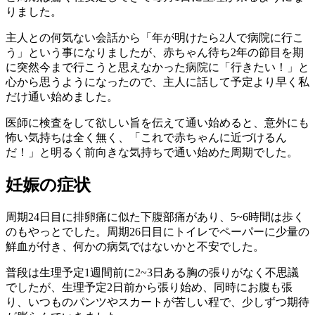
りました。
主人との何気ない会話から「年が明けたら2人で病院に行こ
う」という事になりましたが、赤ちゃん待ち2年の節目を期
に突然今まで行こうと思えなかった病院に「行きたい！」と
心から思うようになったので、主人に話して予定より早く私
だけ通い始めました。
医師に検査をして欲しい旨を伝えて通い始めると、意外にも
怖い気持ちは全く無く、「これで赤ちゃんに近づけるん
だ！」と明るく前向きな気持ちで通い始めた周期でした。
妊娠の症状
周期24日目に排卵痛に似た下腹部痛があり、5~6時間は歩く
のもやっとでした。周期26日目にトイレでペーパーに少量の
鮮血が付き、何かの病気ではないかと不安でした。
普段は生理予定1週間前に2~3日ある胸の張りがなく不思議
でしたが、生理予定2日前から張り始め、同時にお腹も張
り、いつものパンツやスカートが苦しい程で、少しずつ期待