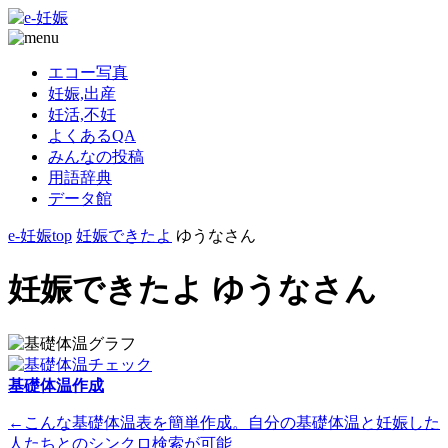
エコー写真
妊娠,出産
妊活,不妊
よくあるQA
みんなの投稿
用語辞典
データ館
e-妊娠top
妊娠できたよ
ゆうなさん
妊娠できたよ ゆうなさん
基礎体温作成
←こんな基礎体温表を簡単作成。自分の基礎体温と妊娠した
人たちとのシンクロ検索が可能