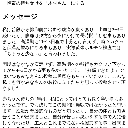
・携帯の待ち受けを「木村さん」にする。
メッセージ
私は普段から排卵前に出血や腹痛が度々あり、出血は2~3日
続いたり、腹痛は夕方から夜にかけて長時間苦しむ事もあり
ました。高温期も11~13日程で十分とは言えず、時々ガクッ
と低温期並みになる事もあり、実際黄体ホルモン検査では
「ちょっと少ない」と言われました。
周期はなかなか安定せず、高温期への移行もガクッと下がっ
てから4~5日かかる事も多かったです。「妊娠できたよ」で
はいつもみなさんの投稿に勇気をもらっていたので、こんな
私でも何かみなさんのお役に立てたらと思って投稿させて頂
きました。
赤ちゃん待ちの2年は、私にとってはとても長く辛い事も多
かったです。でも決してこの期間は無駄ではなかったと思い
ます。妊娠が奇跡的なものだと知ったり、自分の体とも向き
合うことが出来ました。自分が苦しい思いをする事で人に優
しくなれたり、主人とこれまでにない程協力する事も出来ま