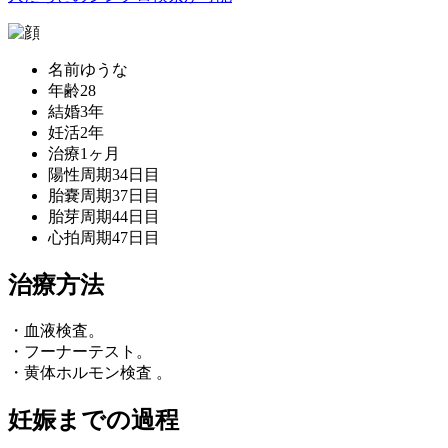
名前
ゆうな
年齢
28
結婚
3年
妊活
2年
治療
1ヶ月
陽性
周期34日目
胎嚢
周期37日目
胎芽
周期44日目
心拍
周期47日目
治療方法
・血液検査。
・フーナーテスト。
・黄体ホルモン検査 。
妊娠までの過程