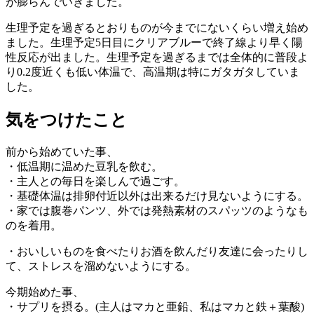
が膨らんでいきました。
生理予定を過ぎるとおりものが今までにないくらい増え始め
ました。生理予定5日目にクリアブルーで終了線より早く陽
性反応が出ました。生理予定を過ぎるまでは全体的に普段よ
り0.2度近くも低い体温で、高温期は特にガタガタしていま
した。
気をつけたこと
前から始めていた事、
・低温期に温めた豆乳を飲む。
・主人との毎日を楽しんで過ごす。
・基礎体温は排卵付近以外は出来るだけ見ないようにする。
・家では腹巻パンツ、外では発熱素材のスパッツのようなも
のを着用。
・おいしいものを食べたりお酒を飲んだり友達に会ったりし
て、ストレスを溜めないようにする。
今期始めた事、
・サプリを摂る。(主人はマカと亜鉛、私はマカと鉄＋葉酸)