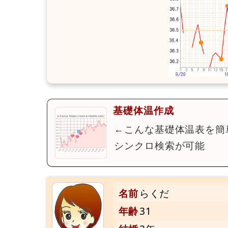
基礎体温作成
←こんな基礎体温表を簡
シンクロ検索が可能
名前
らくだ
年齢
31