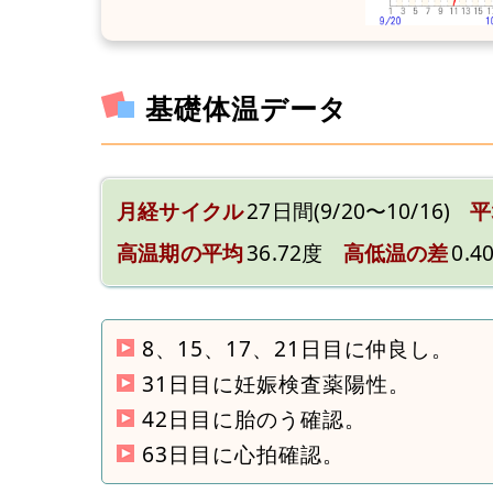
基礎体温データ
月経サイクル
27日間(9/20〜10/16)
平
高温期の平均
36.72度
高低温の差
0.4
8、15、17、21日目に仲良し。
31日目に妊娠検査薬陽性。
42日目に胎のう確認。
63日目に心拍確認。