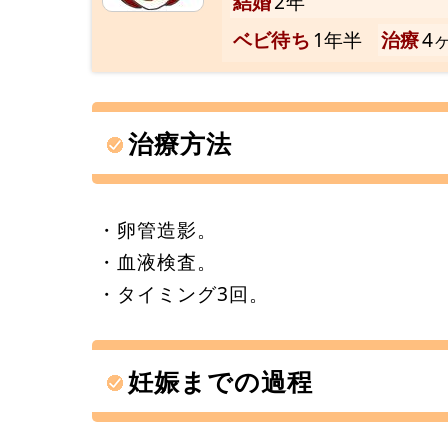
結婚
2年
ベビ待ち
1年半
治療
4
治療方法
・卵管造影。
・血液検査。
・タイミング3回。
妊娠までの過程