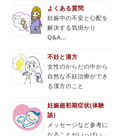
よくある質問
妊娠中の不安と心配を
解決する気掛かり
Q&A...
不妊と漢方
女性のからだの中から
自然な不妊治療ができ
る漢方のこと
妊娠超初期症状(体験
談)
メッセージなど参考に
なることがいっぱい...