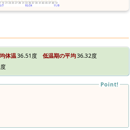
均体温
36.51度
低温期の平均
36.32度
0度