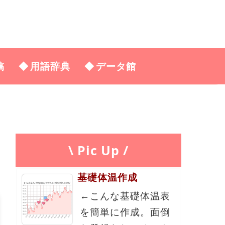
稿
用語辞典
データ館
\ Pic Up /
基礎体温作成
←こんな基礎体温表
を簡単に作成。面倒