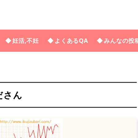
妊活,不妊
よくあるQA
みんなの投
ださん