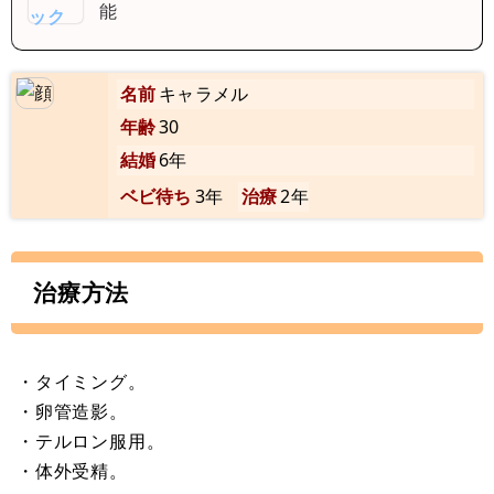
能
名前
キャラメル
年齢
30
結婚
6年
ベビ待ち
3年
治療
2年
治療方法
・タイミング。
・卵管造影。
・テルロン服用。
・体外受精。