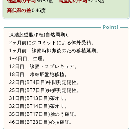
低温期の平均
36.57度
高温期の平均
37.03度
高低温の差
0.46度
凍結胚盤胞移植(自然周期)。
2ヶ月前にクロミッドによる体外受精。
1ヶ月前、診察時排卵後のため移植延期。
1~4日目、生理。
12日目、診察・スプレキュア。
18日目、凍結胚盤胞移植。
22日目(BT4日目)中間判定陽性。
25日目(BT7日目)妊娠判定陽性。
31日目(BT13日目)茶オリ。
32日目(BT14日目)茶オリ。
35日目(BT17日目)胎のう確認。
46日目(BT28日目)心拍確認。