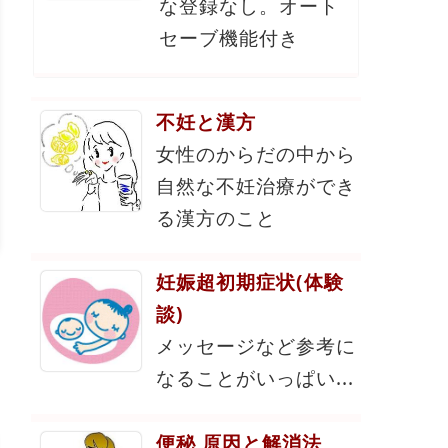
な登録なし。オート
セーブ機能付き
不妊と漢方
女性のからだの中から
自然な不妊治療ができ
る漢方のこと
妊娠超初期症状(体験
談)
メッセージなど参考に
なることがいっぱい...
便秘 原因と解消法