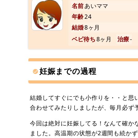
名前
あいママ
年齢
24
結婚
8ヶ月
ベビ待ち
8ヶ月
治療
-
妊娠までの過程
結婚してすぐにでも小作りを・・と思
合わせてみたりしましたが、毎月必ず
今回は絶対に妊娠してる！なんて確か
ました。高温期の状態が2週間も続かず