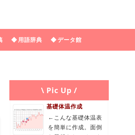
稿
用語辞典
データ館
\ Pic Up /
基礎体温作成
←こんな基礎体温表
を簡単に作成。面倒