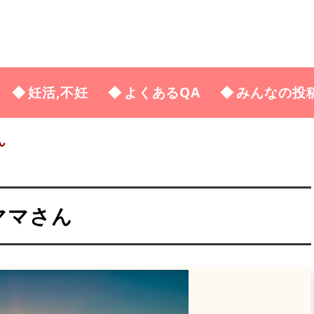
妊活,不妊
よくあるQA
みんなの投
ん
ママさん