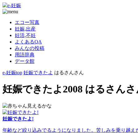
エコー写真
妊娠,出産
妊活,不妊
よくあるQA
みんなの投稿
用語辞典
データ館
e-妊娠top
妊娠できたよ
はるさんさん
妊娠できたよ2008 はるさんさ
妊娠できたよ!
年齢など絞り込みでるようになりました。苦しみを乗り越えた人