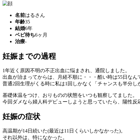
名前
はるさん
年齢
35
結婚
6年
ベビ待ち
6ヶ月
治療
-
妊娠までの過程
1年近く原因不明の不正出血に悩まされ、通院しました。
出血が治まってからは、月経不順に・・・酷い時は55日なん
普通2回生理がくる時に私は1回しかなく「チャンスも半分し
基礎体温をつけ、おりものの状態をいつも観察してました。
今回ダメなら婦人科デビューしようと思っていたら、陽性反
妊娠の症状
高温期が14日続いた(最近は11日くらいしかなかった)。
それ以外は、特になかった。