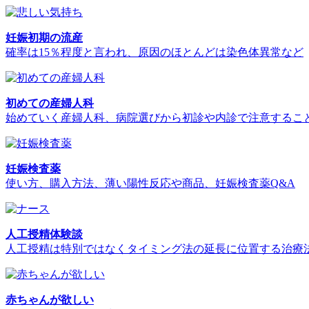
妊娠初期の流産
確率は15％程度と言われ、原因のほとんどは染色体異常など
初めての産婦人科
始めていく産婦人科、病院選びから初診や内診で注意するこ
妊娠検査薬
使い方、購入方法、薄い陽性反応や商品、妊娠検査薬Q&A
人工授精体験談
人工授精は特別ではなくタイミング法の延長に位置する治療
赤ちゃんが欲しい