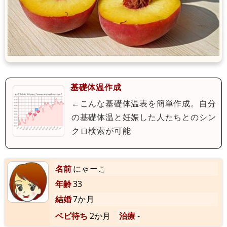
基礎体温作成
←こんな基礎体温表を簡単作成。自分
の基礎体温と妊娠した人たちとのシン
クロ検索が可能
名前
にゃーこ
年齢
33
結婚
7か月
ベビ待ち
2か月
治療
-