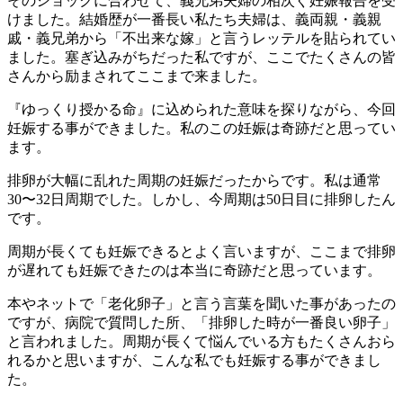
そのショックに合わせて、義兄弟夫婦の相次ぐ妊娠報告を受
けました。結婚歴が一番長い私たち夫婦は、義両親・義親
戚・義兄弟から「不出来な嫁」と言うレッテルを貼られてい
ました。塞ぎ込みがちだった私ですが、ここでたくさんの皆
さんから励まされてここまで来ました。
『ゆっくり授かる命』に込められた意味を探りながら、今回
妊娠する事ができました。私のこの妊娠は奇跡だと思ってい
ます。
排卵が大幅に乱れた周期の妊娠だったからです。私は通常
30〜32日周期でした。しかし、今周期は50日目に排卵したん
です。
周期が長くても妊娠できるとよく言いますが、ここまで排卵
が遅れても妊娠できたのは本当に奇跡だと思っています。
本やネットで「老化卵子」と言う言葉を聞いた事があったの
ですが、病院で質問した所、「排卵した時が一番良い卵子」
と言われました。周期が長くて悩んでいる方もたくさんおら
れるかと思いますが、こんな私でも妊娠する事ができまし
た。