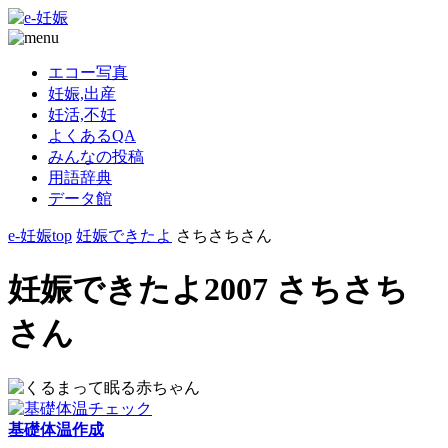
エコー写真
妊娠,出産
妊活,不妊
よくあるQA
みんなの投稿
用語辞典
データ館
e-妊娠top
妊娠できたよ
さちさちさん
妊娠できたよ2007 さちさち
さん
基礎体温作成