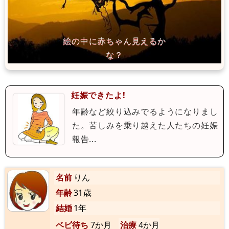
妊娠できたよ!
年齢など絞り込みでるようになりまし
た。苦しみを乗り越えた人たちの妊娠
報告...
名前
りん
年齢
31歳
結婚
1年
ベビ待ち
7か月
治療
4か月