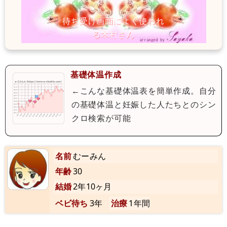
基礎体温作成
←こんな基礎体温表を簡単作成。自分
の基礎体温と妊娠した人たちとのシン
クロ検索が可能
名前
むーみん
年齢
30
結婚
2年10ヶ月
ベビ待ち
3年
治療
1年間