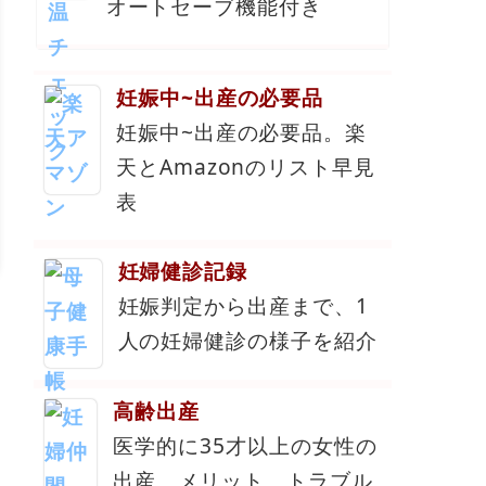
オートセーブ機能付き
妊娠中~出産の必要品
妊娠中~出産の必要品。楽
天とAmazonのリスト早見
表
妊婦健診記録
妊娠判定から出産まで、1
人の妊婦健診の様子を紹介
高齢出産
医学的に35才以上の女性の
出産、メリット、トラブル