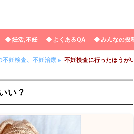
妊活,不妊
よくあるQA
みんなの投
の不妊検査、不妊治療
不妊検査に行ったほうが
いい？