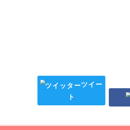
ツイー
ト