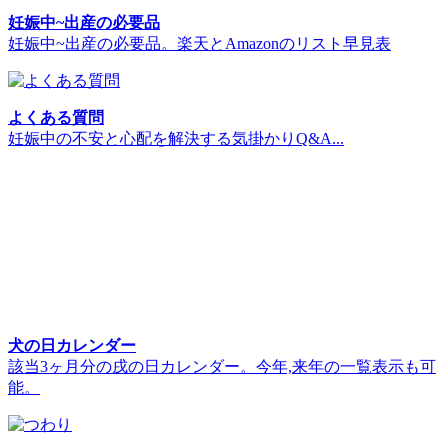
妊娠中~出産の必要品
妊娠中~出産の必要品。楽天とAmazonのリスト早見表
よくある質問
妊娠中の不安と心配を解決する気掛かりQ&A...
犬の日カレンダー
該当3ヶ月分の戌の日カレンダー。今年,来年の一覧表示も可
能。