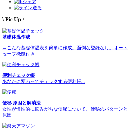
シェア
送る
\ Pic Up /
基礎体温作成
←こんな基礎体温表を簡単に作成。面倒な登録なし。オート
セーブ機能付き
便利チェック帳
あなたに変わってチェックする便利帳...
便秘 原因と解消法
女性が慢性的に悩みがちな便秘について。便秘のパターンと
原因