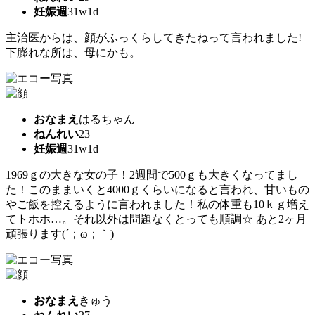
妊娠週
31w1d
主治医からは、顔がふっくらしてきたねって言われました!
下膨れな所は、母にかも。
おなまえ
はるちゃん
ねんれい
23
妊娠週
31w1d
1969ｇの大きな女の子！2週間で500ｇも大きくなってまし
た！このままいくと4000ｇくらいになると言われ、甘いもの
やご飯を控えるように言われました！私の体重も10ｋｇ増え
てトホホ…。それ以外は問題なくとっても順調☆ あと2ヶ月
頑張ります(´；ω；｀)
おなまえ
きゅう