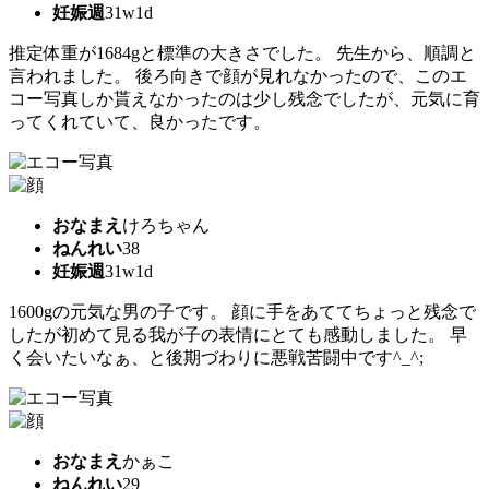
妊娠週
31w1d
推定体重が1684gと標準の大きさでした。 先生から、順調と
言われました。 後ろ向きで顔が見れなかったので、このエ
コー写真しか貰えなかったのは少し残念でしたが、元気に育
ってくれていて、良かったです。
おなまえ
けろちゃん
ねんれい
38
妊娠週
31w1d
1600gの元気な男の子です。 顔に手をあててちょっと残念で
したが初めて見る我が子の表情にとても感動しました。 早
く会いたいなぁ、と後期づわりに悪戦苦闘中です^_^;
おなまえ
かぁこ
ねんれい
29