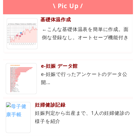
\ Pic Up /
基礎体温作成
←こんな基礎体温表を簡単に作成。面
倒な登録なし。オートセーブ機能付き
e-妊娠 データ館
e-妊娠で行ったアンケートのデータ公
開...
妊婦健診記録
妊娠判定から出産まで、1人の妊婦健診の
様子を紹介