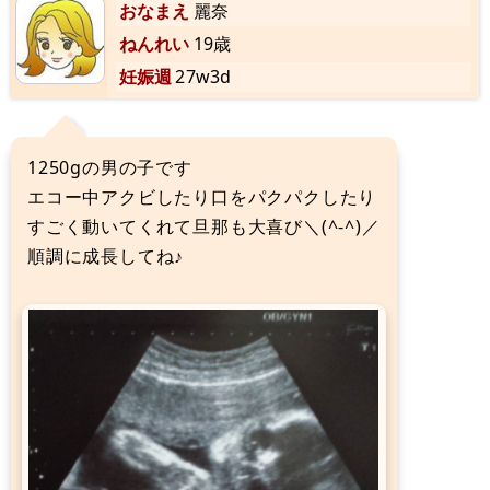
おなまえ
麗奈
ねんれい
19歳
妊娠週
27w3d
1250gの男の子です
エコー中アクビしたり口をパクパクしたり
すごく動いてくれて旦那も大喜び＼(^-^)／
順調に成長してね♪