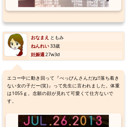
おなまえ
ともみ
ねんれい
33歳
妊娠週
27w3d
エコー中に動き回って『べっぴんさんだね!!落ち着き
ない女の子だー(笑)』って先生に言われました。体重
は1055ｇ。念願の顔が見れて可愛くて仕方ないで
す。