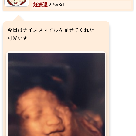
妊娠週
27w3d
今日はナイススマイルを見せてくれた。
可愛い★