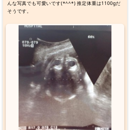
んな写真でも可愛いです(*^^*) 推定体重は1100gだ
そうです。