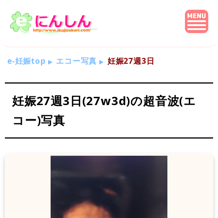
e-妊娠top
エコー写真
妊娠27週3日
妊娠27週3日(27w3d)の超音波(エ
コー)写真