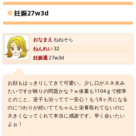
妊娠27w3d
おなまえ
ねねそら
ねんれい
32
妊娠週
27w3d
お顔もはっきりしてきて可愛い。少し口がスネ夫み
たいですが映りの問題かな？ｗ体重も1104ｇで標準
とのこと。逆子も治ってて一安心！もう8ヶ月になる
のにつわりが続いててちゃんと栄養取れてないのに
大きくなってくれて本当に感謝です。早く会いたい
よぉ！