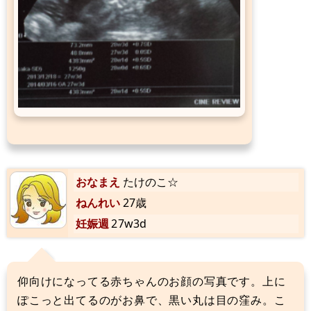
おなまえ
たけのこ☆
ねんれい
27歳
妊娠週
27w3d
仰向けになってる赤ちゃんのお顔の写真です。上に
ぽこっと出てるのがお鼻で、黒い丸は目の窪み。こ