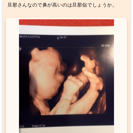
旦那さんなので鼻が高いのは旦那似でしょうか。