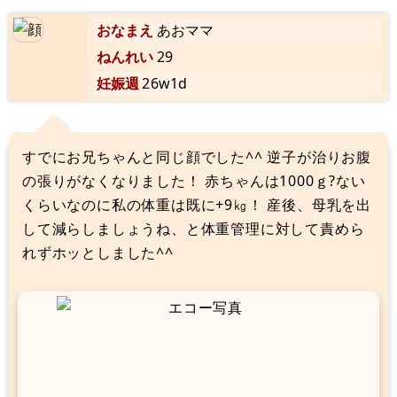
おなまえ
あおママ
ねんれい
29
妊娠週
26w1d
すでにお兄ちゃんと同じ顔でした^^ 逆子が治りお腹
の張りがなくなりました！ 赤ちゃんは1000ｇ?ない
くらいなのに私の体重は既に+9㎏！ 産後、母乳を出
して減らしましょうね、と体重管理に対して責めら
れずホッとしました^^