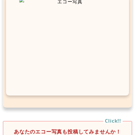
あなたのエコー写真も投稿してみませんか！