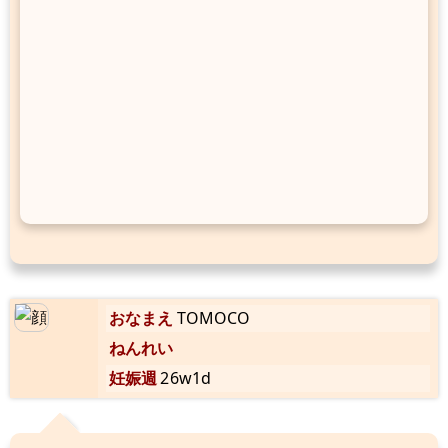
おなまえ
TOMOCO
ねんれい
妊娠週
26w1d