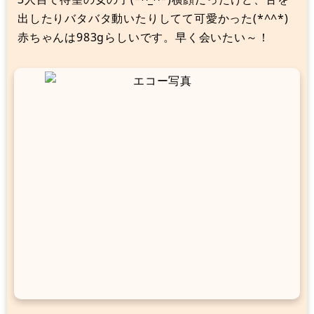
出したりバタバタ動いたりしてて可愛かった(*^^*)
赤ちゃんは983gらしいです。早く会いたい～！