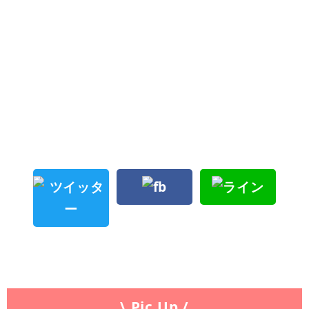
\ Pic Up /