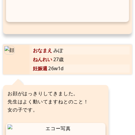
おなまえ
みぽ
ねんれい
27歳
妊娠週
26w1d
お顔がはっきりしてきました。
先生はよく動いてますねとのこと！
女の子です。