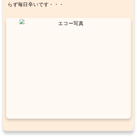
らず毎日辛いです・・・