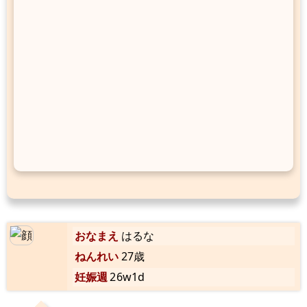
おなまえ
はるな
ねんれい
27歳
妊娠週
26w1d