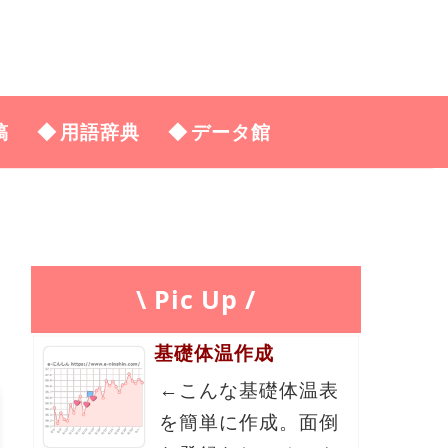
稿
用語辞典
データ館
\ Pic Up /
基礎体温作成
←こんな基礎体温表
を簡単に作成。面倒