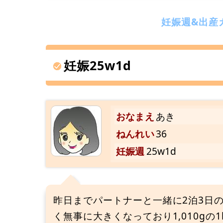
妊娠週&出産
妊娠25w1d
おなまえ
あき
ねんれい
36
妊娠週
25w1d
昨日までパートナーと一緒に2泊3日
く無事に大きくなっており1,010g