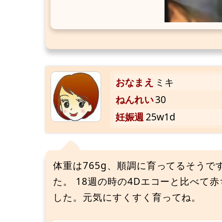
おなまえ
ミキ
ねんれい
30
妊娠週
25w1d
体重は765g、順調に育ってるそうで
た。 18週の時の4Dエコーと比べて
した。元気にすくすく育ってね。