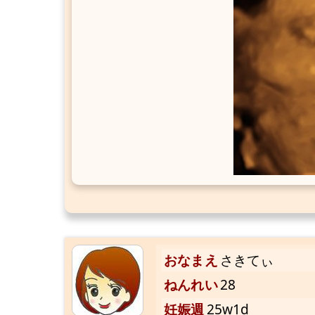
おなまえ
さきてぃ
ねんれい
28
妊娠週
25w1d