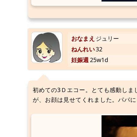
おなまえ
ジュリー
ねんれい
32
妊娠週
25w1d
初めての3Ｄエコー。とても感動しま
が、お顔は見せてくれました。パパに