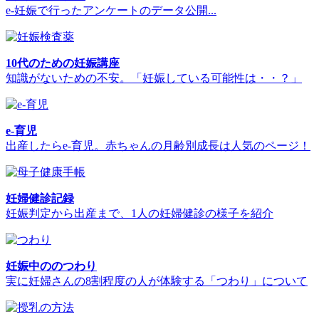
e-妊娠で行ったアンケートのデータ公開...
10代のための妊娠講座
知識がないための不安。「妊娠している可能性は・・？」
e-育児
出産したらe-育児。赤ちゃんの月齢別成長は人気のページ！
妊婦健診記録
妊娠判定から出産まで、1人の妊婦健診の様子を紹介
妊娠中ののつわり
実に妊婦さんの8割程度の人が体験する「つわり」について