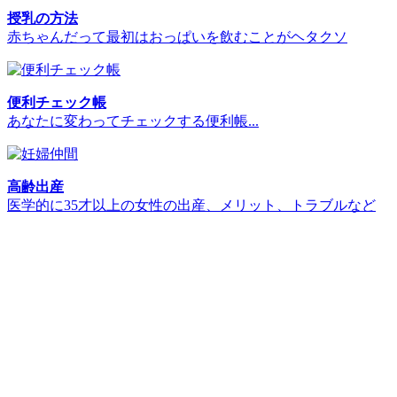
授乳の方法
赤ちゃんだって最初はおっぱいを飲むことがヘタクソ
便利チェック帳
あなたに変わってチェックする便利帳...
高齢出産
医学的に35才以上の女性の出産、メリット、トラブルなど