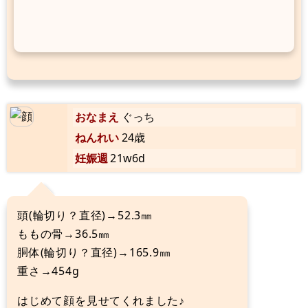
おなまえ
ぐっち
ねんれい
24歳
妊娠週
21w6d
頭(輪切り？直径)→52.3㎜
ももの骨→36.5㎜
胴体(輪切り？直径)→165.9㎜
重さ→454g
はじめて顔を見せてくれました♪