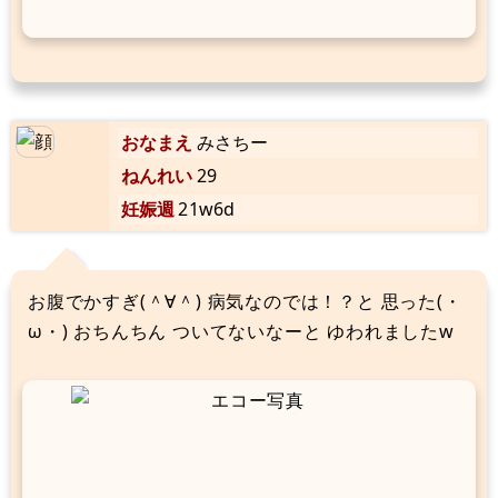
おなまえ
みさちー
ねんれい
29
妊娠週
21w6d
お腹でかすぎ(＾∀＾) 病気なのでは！？と 思った(・
ω・) おちんちん ついてないなーと ゆわれましたw