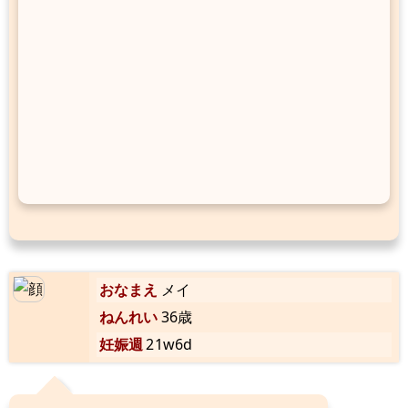
おなまえ
メイ
ねんれい
36歳
妊娠週
21w6d