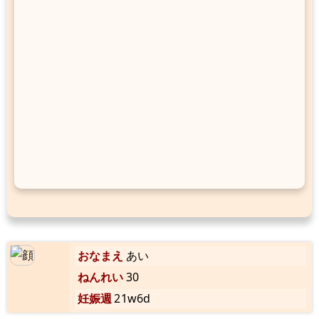
おなまえ
あい
ねんれい
30
妊娠週
21w6d