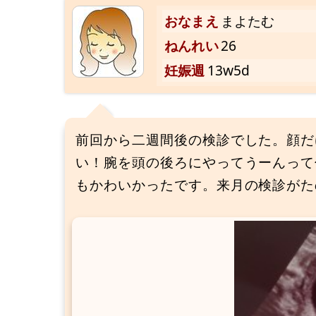
おなまえ
まよたむ
ねんれい
26
妊娠週
13w5d
前回から二週間後の検診でした。顔だ
い！腕を頭の後ろにやってうーんって
もかわいかったです。来月の検診がた