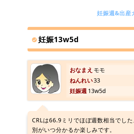
妊娠週&出産
妊娠13w5d
おなまえ
モモ
ねんれい
33
妊娠週
13w5d
CRLは66.9ミリでほぼ週数相当で
別がいつ分かるか楽しみです。