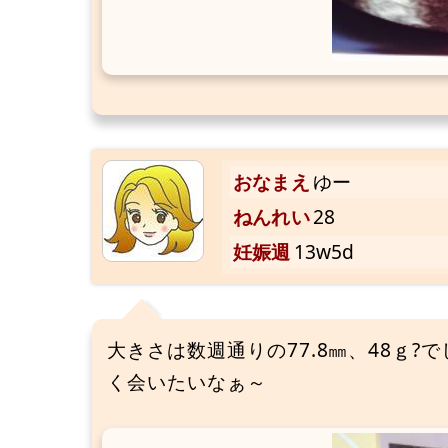
おなまえ
ゆー
ねんれい
28
妊娠週
13w5d
大きさは数週通りの77.8㎜、48ｇ?
く会いたいなぁ～