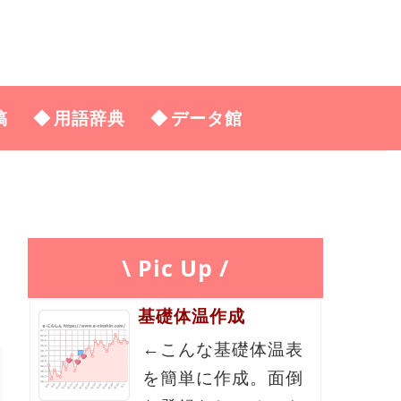
稿
用語辞典
データ館
\ Pic Up /
基礎体温作成
←こんな基礎体温表
を簡単に作成。面倒