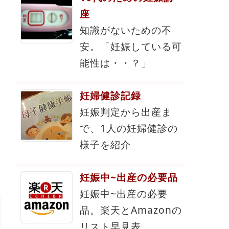
座
知識がないための不
安。「妊娠している可
能性は・・？」
妊婦健診記録
妊娠判定から出産ま
で、1人の妊婦健診の
様子を紹介
妊娠中~出産の必要品
妊娠中~出産の必要
品。楽天とAmazonの
リスト早見表