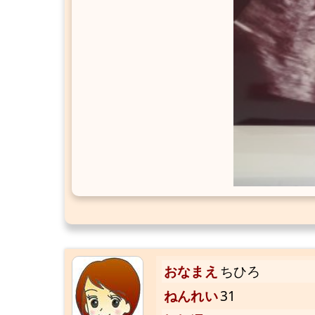
おなまえ
ちひろ
ねんれい
31