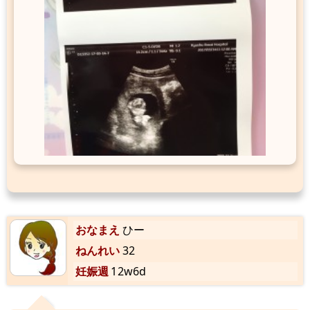
おなまえ
ひー
ねんれい
32
妊娠週
12w6d