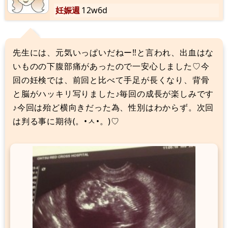
妊娠週
12w6d
先生には、元気いっぱいだねー‼︎と言われ、出血はな
いものの下腹部痛があったので一安心しました♡今
回の妊検では、前回と比べて手足が長くなり、背骨
と脳がハッキリ写りました♪毎回の成長が楽しみです
♪今回は殆ど横向きだった為、性別はわからず。次回
は判る事に期待(。•ㅅ•。)♡