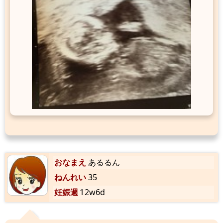
おなまえ
あるるん
ねんれい
35
妊娠週
12w6d