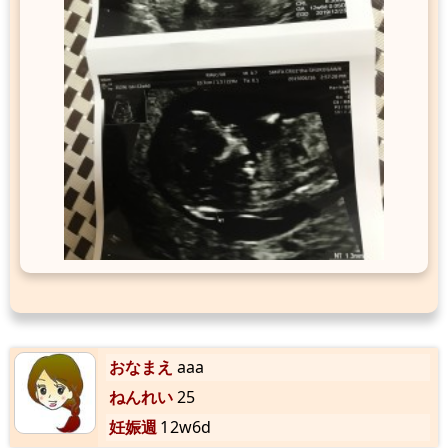
おなまえ
aaa
ねんれい
25
妊娠週
12w6d