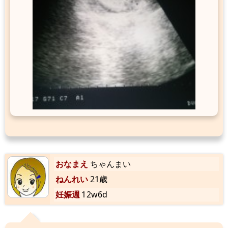
おなまえ
ちゃんまい
ねんれい
21歳
妊娠週
12w6d