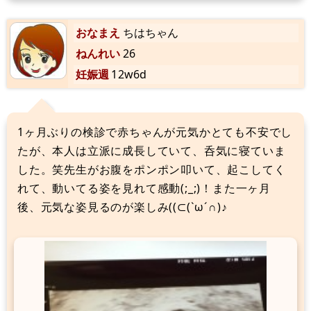
おなまえ
ちはちゃん
ねんれい
26
妊娠週
12w6d
1ヶ月ぶりの検診で赤ちゃんが元気かとても不安でし
たが、本人は立派に成長していて、呑気に寝ていま
した。笑先生がお腹をポンポン叩いて、起こしてく
れて、動いてる姿を見れて感動(;_;)！また一ヶ月
後、元気な姿見るのが楽しみ((⊂(`ω´∩)♪