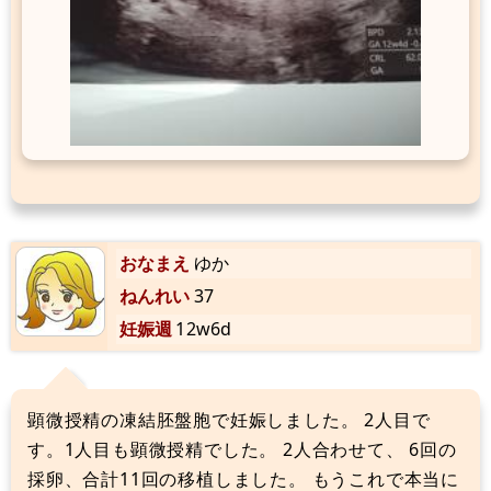
おなまえ
ゆか
ねんれい
37
妊娠週
12w6d
顕微授精の凍結胚盤胞で妊娠しました。 2人目で
す。1人目も顕微授精でした。 2人合わせて、 6回の
採卵、合計11回の移植しました。 もうこれで本当に