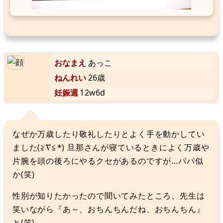
おなまえ
あっこ
ねんれい
26歳
妊娠週
12w6d
なぜか万歳したり敬礼したりとよく手を動かしてい
ました(≧∇≦*) 旦那さんが寝ているときによく万歳や
片腕を頭の後ろにやるクセがあるのですが…パパ似
か(笑)
性別が知りたかったので聞いてみたところ、先生は
笑いながら『あ～、おちんちんだね、おちんちん』
と(笑)