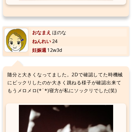
おなまえ
ほのな
ねんれい
24
妊娠週
12w3d
随分と大きくなってました。2Dで確認してた時機械
にビックリしたのか大きく跳ねる様子が確認出来て
もうメロメロ(*¨*)寝方が私にソックリでした(笑)