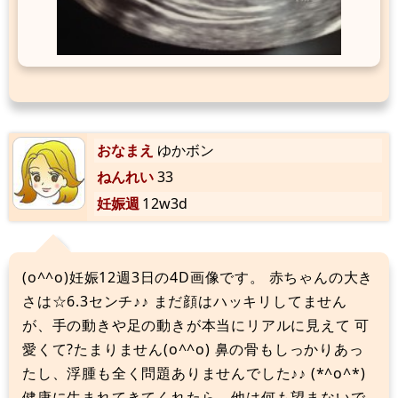
おなまえ
ゆかボン
ねんれい
33
妊娠週
12w3d
(o^^o)妊娠12週3日の4D画像です。 赤ちゃんの大き
さは☆6.3センチ♪♪ まだ顔はハッキリしてません
が、手の動きや足の動きが本当にリアルに見えて 可
愛くて?たまりません(o^^o) 鼻の骨もしっかりあっ
たし、浮腫も全く問題ありませんでした♪♪ (*^o^*)
健康に生まれてきてくれたら、他は何も望まないで