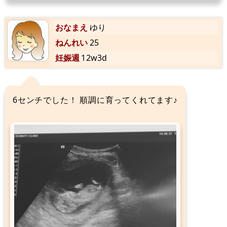
おなまえ
ゆり
ねんれい
25
妊娠週
12w3d
6センチでした！ 順調に育ってくれてます♪