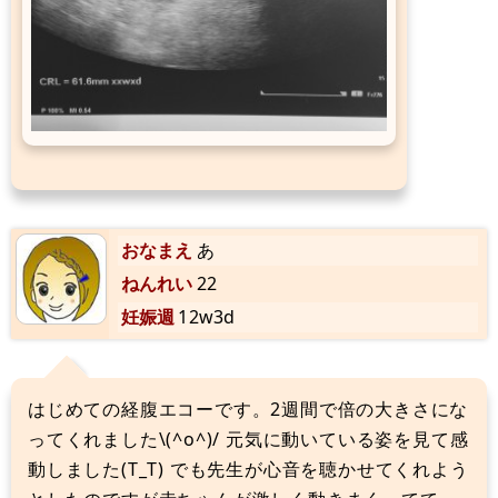
おなまえ
あ
ねんれい
22
妊娠週
12w3d
はじめての経腹エコーです。2週間で倍の大きさにな
ってくれました\(^o^)/ 元気に動いている姿を見て感
動しました(T_T) でも先生が心音を聴かせてくれよう