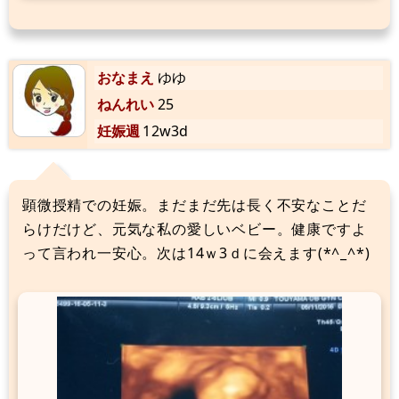
おなまえ
ゆゆ
ねんれい
25
妊娠週
12w3d
顕微授精での妊娠。まだまだ先は長く不安なことだ
らけだけど、元気な私の愛しいベビー。健康ですよ
って言われ一安心。次は14ｗ3ｄに会えます(*^_^*)