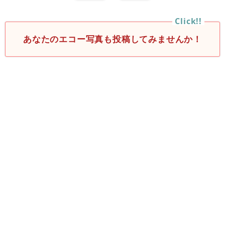
あなたのエコー写真も投稿してみませんか！