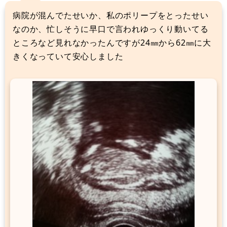
病院が混んでたせいか、私のポリープをとったせい
なのか、忙しそうに早口で言われゆっくり動いてる
ところなど見れなかったんですが24㎜から62㎜に大
きくなっていて安心しました