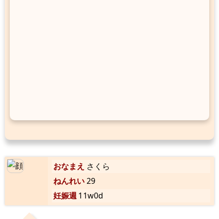
おなまえ
さくら
ねんれい
29
妊娠週
11w0d