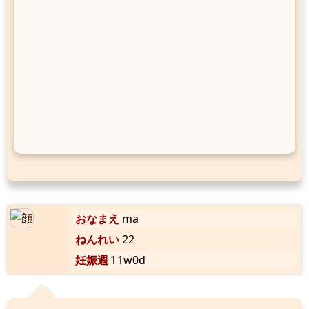
おなまえ
ma
ねんれい
22
妊娠週
11w0d