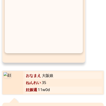
おなまえ
大阪娘
ねんれい
35
妊娠週
11w0d