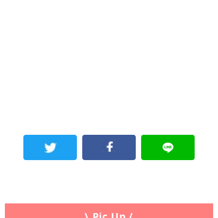
\ Pic Up /