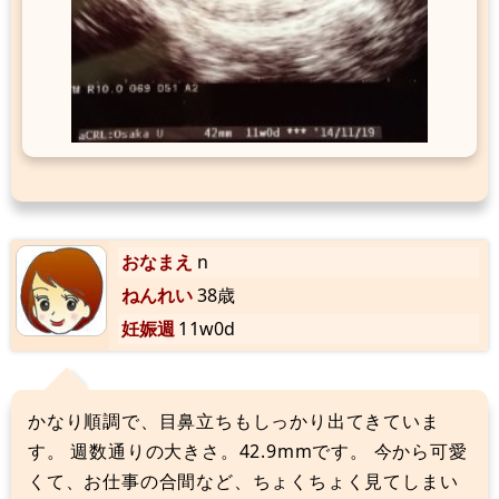
おなまえ
n
ねんれい
38歳
妊娠週
11w0d
かなり順調で、目鼻立ちもしっかり出てきていま
す。 週数通りの大きさ。42.9mmです。 今から可愛
くて、お仕事の合間など、ちょくちょく見てしまい