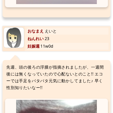
おなまえ
えいと
ねんれい
23
妊娠週
11w0d
先週、頭の後ろの浮腫が指摘されましたが、一週間
後には無くなっていたので心配ないとのこと!! エコ
ーでは手足をバタバタ元気に動かしてました♪ 早く
性別知りたいなー!!