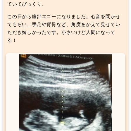
ていてびっくり。
この日から腹部エコーになりました。心音を聞かせ
てもらい、手足や背骨など、角度をかえて見せてい
ただき嬉しかったです。小さいけど人間になって
る！