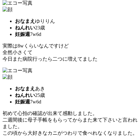
おなまえ
ゆりりん
ねんれい
23歳
妊娠週
7w6d
実際は8wくらいなんですけど
全然小さくて
今日また病院行ったら二つに増えてました
おなまえ
あき
ねんれい
25歳
妊娠週
7w6d
初めて心拍の確認が出来て感動しました。
二週間後に母子手帳をもらってからまた来て下さいと言われ
ました。
この頃から大好きなカニがつわりで食べれなくなりました。