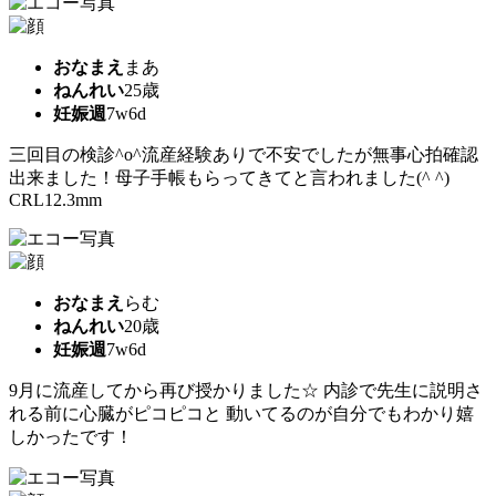
おなまえ
まあ
ねんれい
25歳
妊娠週
7w6d
三回目の検診^o^流産経験ありで不安でしたが無事心拍確認
出来ました！母子手帳もらってきてと言われました(^ ^)
CRL12.3mm
おなまえ
らむ
ねんれい
20歳
妊娠週
7w6d
9月に流産してから再び授かりました☆ 内診で先生に説明さ
れる前に心臓がピコピコと 動いてるのが自分でもわかり嬉
しかったです！