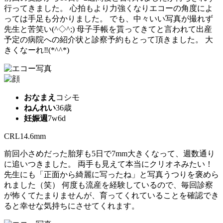
行ってきました。 心拍もより力強くなりエコーの角度によ
っては手足も分かりました。 でも、中々いい写真が撮れず
先生と苦笑い(^◇^;) 母子手帳を貰ってきてと言われて出産
予定の病院への紹介状と診察予約もとって頂きました。 大
きくなーれ‼︎(*^^*)
おなまえ
コシモ
ねんれい
36歳
妊娠週
7w6d
CRL14.6mm
前回小さめだった胎芽も5日で7mm大きくなって、週数通り
に追いつきました。 両手も見えて本当にクリオネみたい！
先生にも「正面から綺麗に写ったね」と写真うつりを褒めら
れました（笑） 何度も流産を経験しているので、毎回診察
が怖くてたまりませんが、育ってくれていることを確認でき
ると幸せな気持ちにさせてくれます。