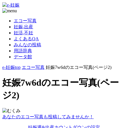
エコー写真
妊娠,出産
妊活,不妊
よくあるQA
みんなの投稿
用語辞典
データ館
e-妊娠top
エコー写真
妊娠7w6dのエコー写真(ページ2)
妊娠7w6dのエコー写真(ペー
ジ2)
あなたのエコー写真も投稿してみませんか！
妊娠週&出産カウントダウンの設定