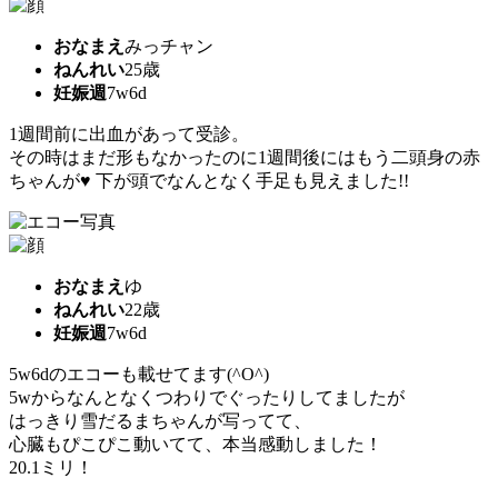
おなまえ
みっチャン
ねんれい
25歳
妊娠週
7w6d
1週間前に出血があって受診。
その時はまだ形もなかったのに1週間後にはもう二頭身の赤
ちゃんが♥ 下が頭でなんとなく手足も見えました!!
おなまえ
ゆ
ねんれい
22歳
妊娠週
7w6d
5w6dのエコーも載せてます(^O^)
5wからなんとなくつわりでぐったりしてましたが
はっきり雪だるまちゃんが写ってて、
心臓もぴこぴこ動いてて、本当感動しました！
20.1ミリ！