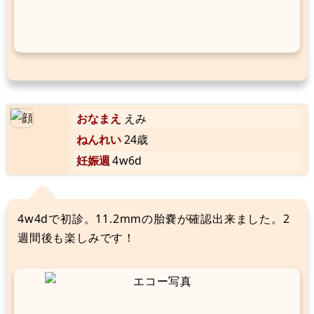
おなまえ
えみ
ねんれい
24歳
妊娠週
4w6d
4w4dで初診。11.2mmの胎嚢が確認出来ました。2
週間後も楽しみです！