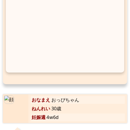
おなまえ
おっぴちゃん
ねんれい
30歳
妊娠週
4w6d