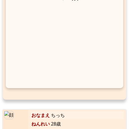
おなまえ
ちっち
ねんれい
28歳