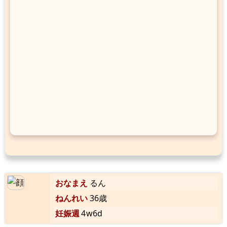
おなまえ
るん
ねんれい
36歳
妊娠週
4w6d