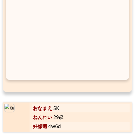
おなまえ
SK
ねんれい
29歳
妊娠週
4w6d