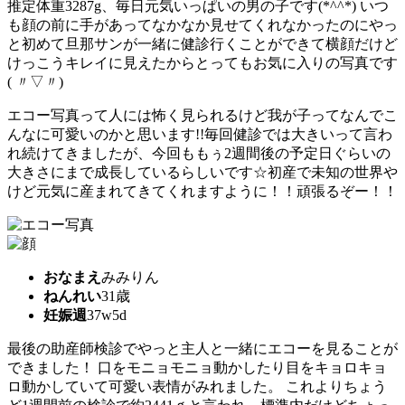
推定体重3287g、毎日元気いっぱいの男の子です(*^^*) いつ
も顔の前に手があってなかなか見せてくれなかったのにやっ
と初めて旦那サンが一緒に健診行くことができて横顔だけど
けっこうキレイに見えたからとってもお気に入りの写真です
( 〃▽〃)
エコー写真って人には怖く見られるけど我が子ってなんでこ
んなに可愛いのかと思います!!毎回健診では大きいって言わ
れ続けてきましたが、今回ももぅ2週間後の予定日ぐらいの
大きさにまで成長しているらしいです☆初産で未知の世界や
けど元気に産まれてきてくれますように！！頑張るぞー！！
おなまえ
みみりん
ねんれい
31歳
妊娠週
37w5d
最後の助産師検診でやっと主人と一緒にエコーを見ることが
できました！ 口をモニョモニョ動かしたり目をキョロキョ
ロ動かしていて可愛い表情がみれました。 これよりちょう