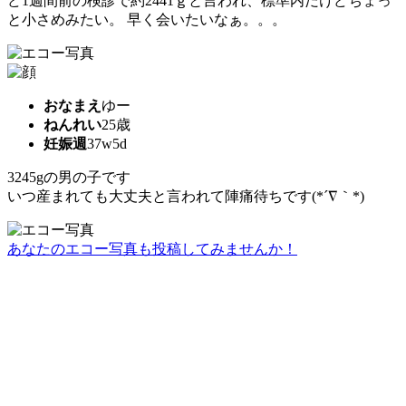
ど1週間前の検診で約2441ｇと言われ、標準内だけどちょっ
と小さめみたい。 早く会いたいなぁ。。。
おなまえ
ゆー
ねんれい
25歳
妊娠週
37w5d
3245gの男の子です
いつ産まれても大丈夫と言われて陣痛待ちです(*´∇｀*)
あなたのエコー写真も投稿してみませんか！