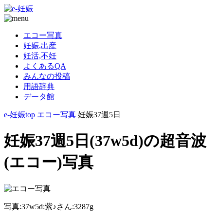
エコー写真
妊娠,出産
妊活,不妊
よくあるQA
みんなの投稿
用語辞典
データ館
e-妊娠top
エコー写真
妊娠37週5日
妊娠37週5日(37w5d)の超音波
(エコー)写真
写真:37w5d:紫♪さん:3287g