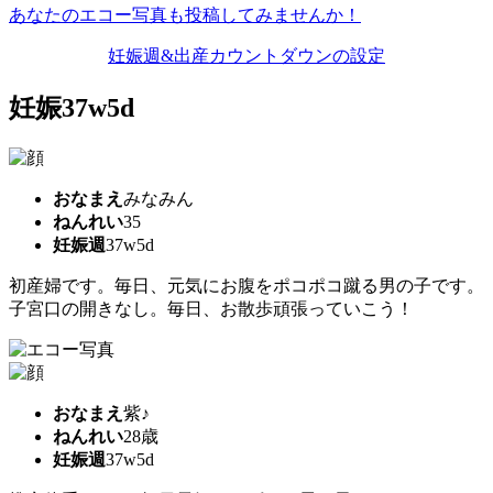
あなたのエコー写真も投稿してみませんか！
妊娠週&出産カウントダウンの設定
妊娠37w5d
おなまえ
みなみん
ねんれい
35
妊娠週
37w5d
初産婦です。毎日、元気にお腹をポコポコ蹴る男の子です。
子宮口の開きなし。毎日、お散歩頑張っていこう！
おなまえ
紫♪
ねんれい
28歳
妊娠週
37w5d