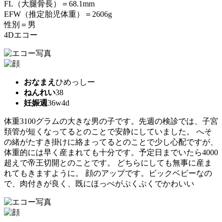
FL（大腿骨長）＝68.1mm
EFW（推定胎児体重）＝2606g
性別＝男
4Dエコー
おなまえ
ひめっしー
ねんれい
38
妊娠週
36w4d
体重3100グラムの大きな男の子です。先週の検診では、子宮
頚管が短くなってるとのことで安静にしていました。 へそ
の緒がたすき掛けに絡まってるとのことで少し心配ですが、
体重的には早く産まれても十分です。予定日までいたら4000
超えで帝王切開とのことです。 どちらにしても無事に産ま
れてもきますように。 顔のアップです。ビックベビーなの
で、肉付きが良く、既にほっぺがぷくぷくでかわいい