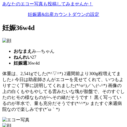
あなたのエコー写真も投稿してみませんか！
妊娠週&出産カウントダウンの設定
妊娠36w4d
おなまえ
み―ちゃん
ねんれい
27
妊娠週
36w4d
体重は、2,541gでした(*^▽^*) 2週間前より300g程増えてま
した♪ 今日は助産師さんがエコーを見せてくれて、いつもよ
りすごく丁寧に説明してくれました(*^o^)／＼(^-^*) 画像の
上の白くもやもやしてる雲みたいな塊が胎盤で、そのすぐし
たのヒモの様なものがへその緒だそうです！ 黒く写ってい
るのが羊水で、量も充分だそうです(*^^*)♪ またすぐ来週病
院なので楽しみです(*´ω｀*)