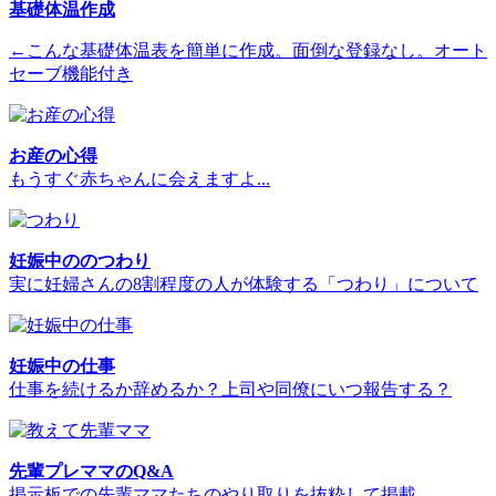
基礎体温作成
←こんな基礎体温表を簡単に作成。面倒な登録なし。オート
セーブ機能付き
お産の心得
もうすぐ赤ちゃんに会えますよ...
妊娠中ののつわり
実に妊婦さんの8割程度の人が体験する「つわり」について
妊娠中の仕事
仕事を続けるか辞めるか？上司や同僚にいつ報告する？
先輩プレママのQ&A
掲示板での先輩ママたちのやり取りを抜粋して掲載