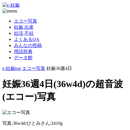
エコー写真
妊娠,出産
妊活,不妊
よくあるQA
みんなの投稿
用語辞典
データ館
e-妊娠top
エコー写真
妊娠36週4日
妊娠36週4日(36w4d)の超音波
(エコー)写真
写真:36w4d:ひとみさん:2410g