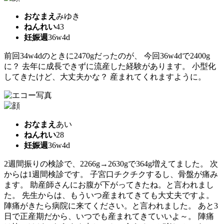
おなまえ
みゆき
ねんれい
43
妊娠週
36w4d
前回34w4dのときに2470gだったのが、 今回36w4dで2400g
に？ 去年に成長できずに流産した経験があります。 小型化
してきたけど、大丈夫かな？ 産まれてくれますように。
おなまえ
あい
ねんれい
28
妊娠週
36w4d
2週間振りの検診で、2266g→2630gで364g増えてました。 次
からは1週間検診です。 子宮口チクチクするし、骨盤が痛み
ます。 助産師さんにお腹が下がってきたね。と言われまし
た。 先生からは、もういつ産まれてきても大丈夫ですよ。
陣痛がきたら病院に来てください。と言われました。 あと3
日で正産期だから、いつでも産まれてきていいよ～。 陣痛