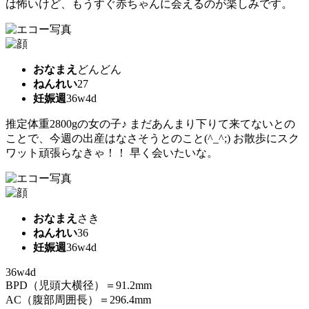
は怖いけど、もうすぐ赤ちゃんに会えるのが楽しみです。
おなまえ
どんどん
ねんれい
27
妊娠週
36w4d
推定体重2800gの女の子♪ まだあんまり下りて来てないとの
ことで、今週の出産はなさそうとのこと(^_^;) お散歩にスク
ワット頑張らなきゃ！！ 早く会いたいな。
おなまえ
さき
ねんれい
36
妊娠週
36w4d
36w4d
BPD（児頭大横径）＝91.2mm
AC（腹部周囲長）＝296.4mm