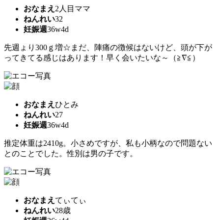
おなまえ
2人目ママ
ねんれい
32
妊娠週
36w4d
先週ょり300ｇ増☆まだ、陣痛の徴候はないけど、頭が下が
ってきてる感じはあります！早く会いたいな～（≧∇≦）
おなまえ
ひとみ
ねんれい
27
妊娠週
36w4d
推定体重は2410g。小さめですが、私も小柄なので問題ない
とのことでした。性別は男の子です。
おなまえ
てぃてぃ
ねんれい
28歳