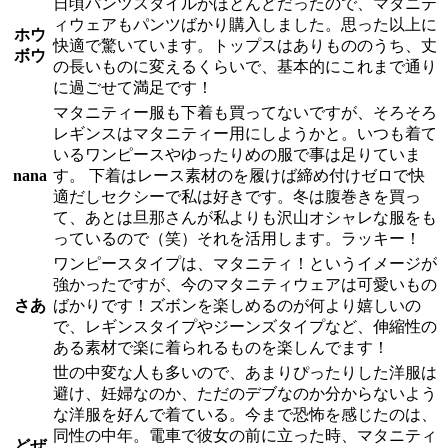
日頃パンツスタイルがほとんどだったので、マタニテ
ィウェアもパンツばかり購入しました。思った以上に
ホウ
快適で驚いています。トップスはありもののうち、丈
ボウ
の長いものに変えるくらいで、基本的にこれまで通り
に過ごせて満足です！
マタニティー服も下着も買ってないですが、そろそろ
レギンスはマタニティー用にしようかと。いつも着て
いるワンピースやゆったりめの服で事は足りていま
nana
す。 下着はレース素材のを履けば締め付けゼロで快
適だしセクシーで私は好きです。冬は腹巻きを買っ
て、あとは旦那さんが私よりも沢山オシャレな服をも
っているので（笑）それを活用します。ラッキー！
ワンピースタイプは、マタニティ！というイメージが
強かったですが、今のマタニティウェアは可愛いもの
さあ
ばかりです！ズボンを楽しめるのが何より嬉しいの
で、レギンスタイプやジーンズタイプなど、伸縮性の
ある素材で楽に着られるものを楽しんでます！
世の中変な人も多いので、あまりぴったりした洋服は
避け、妊婦なのか、ただのデブなのか分からないよう
な洋服を好んで着ている。今まで恐怖を感じたのは、
同性の中年。電車で彼女の前に立った時、マタニティ
どぜ