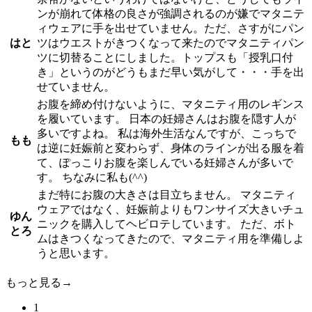
ンが崩れて体格の良さが強調されるのが嫌でマタニテ
ィウェアに手を出せていません。ただ、さすがにパン
はと
ツはウエストがきつくなって来たのでマタニティパン
ツに切替ることにしました。トップスも「授乳口付
き」というのがどうもまだ早い気がして・・・手を出
せていません。
お腹を締め付けないように、マタニティ用のレギンス
を履いています。 日本の妊婦さんはお腹を隠す人が
多いですよね。 私は海外生活なんですが、こっちで
もも
は逆に妊娠前と変わらず、身体のラインが出る服を着
て、ぽっこりお腹を楽しんでいる妊婦さんが多いで
す。 ちなみに私も(^^)
まだ特にお腹の大きさは目立ちません。 マタニティ
ウェアではなく、妊娠前よりもワンサイズ大きいチュ
ゆん
ニックを購入してヘビロテしています。 ただ、ボト
とろ
ムはきつくなってきたので、マタニティ用を準備しよ
うと思います。
もっと見る→
1