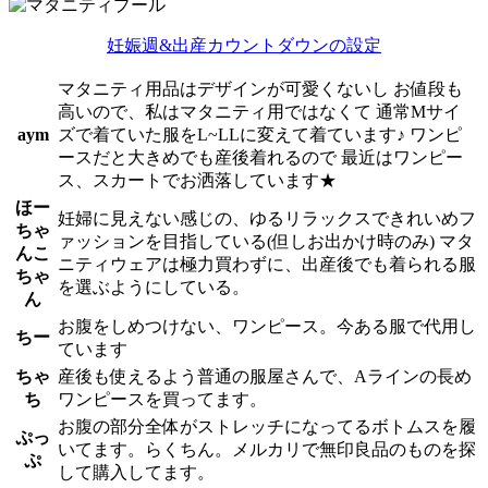
妊娠週&出産カウントダウンの設定
マタニティ用品はデザインが可愛くないし お値段も
高いので、私はマタニティ用ではなくて 通常Mサイ
aym
ズで着ていた服をL~LLに変えて着ています♪ ワンピ
ースだと大きめでも産後着れるので 最近はワンピー
ス、スカートでお洒落しています★
ほー
妊婦に見えない感じの、ゆるリラックスできれいめフ
ちゃ
ァッションを目指している(但しお出かけ時のみ) マタ
んこ
ニティウェアは極力買わずに、出産後でも着られる服
ちゃ
を選ぶようにしている。
ん
お腹をしめつけない、ワンピース。今ある服で代用し
ちー
ています
ちゃ
産後も使えるよう普通の服屋さんで、Aラインの長め
ち
ワンピースを買ってます。
お腹の部分全体がストレッチになってるボトムスを履
ぷっ
いてます。らくちん。メルカリで無印良品のものを探
ぷ
して購入してます。