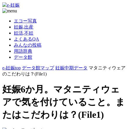
エコー写真
妊娠,出産
妊活,不妊
よくあるQA
みんなの投稿
用語辞典
データ館
e-妊娠top
データ館マップ
妊娠中期データ
マタニティウェア
のこだわりは？(File1)
妊娠6か月。マタニティウェ
アで気を付けていること。ま
たはこだわりは？(File1)