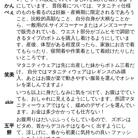
かん
にしています。 普段着については、マタニティ仕様
べぇ
のものを着るのは妊娠・産褥期に限定されるであろう
こと、比較的高額なこと、自分自身が大柄なことか
ら、一般用のLサイズコーナーまたはメンズコーナー
で販売されている、ウエスト部分がゴムヒモで調節で
きるタイプのボトムを購入し着けるようにしていま
す。産後、体型がある程度戻ったら、家族にお古で着
てもらったり、寝間着や作業着として着続けたりした
いところです。
マタニティウェアは先に出産した妹からボトム三着だ
け。 自分ではマタニティウェアはレギンスのみ購
笑美
入。あとはお腹が楽で動きやすい服装を選んでオシャ
レを楽しんでますよ♪
いつも以上に身だしなみに気をつけて、お腹はでてい
ても、おしゃれに見えるようにしています。所謂マタ
akie
ニティーウェアではなく、緩めのデザインを選んでい
ます。お金は多少かかっても仕方ない！
お腹周りはだいぶふっくらしているので、 ズボンは
五平
ピタめ、首からデコルテはなるべく 出すようにし
餅
て、涼しげに、春から初夏に気持ちの良い ファッシ