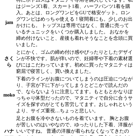
はジーンズ1着、スカート1着、ハーフパンツ1着を購
入。あとは、ロングワンピをGUで格安ゲット。ロン
グワンピはめっちゃ使える！寝間着にも。少しのお出
jam
かけにも。 トップスは専用ではなく、普通に売って
いるチュニックをいくつか購入しました。 おなかを
締め付けないこと、産後も着れそうなことを念頭に買
いました。
とにかく、ゴムの締め付け感やぴったりとしたデザイ
さく
ンが不快です。肌が痒いので、妊婦帯や下着の素材選
ら
びにはこだわっています。初めに買ったマタニティは
窮屈で寝苦しく、買い換えました。
下着のラインがお腹についてしまうのは圧迫につなが
り、子宮が下に下がってしまうとどこかで読んだの
で、ならないように注意してます。もともとかなりぽ
moko
っちゃり体型だったので、マタニティで自分に合うサ
イズを探すのがとても苦労してます。おしゃれという
より、サイズ重視…ちょっと悲しい。
足とお腹を冷やさないものを着ています。 胸とお腹
が苦しいのはいやなので、ゆったりした下着、洋服が
ハナ
いいですね。 普通の洋服が着られなくなってきたの