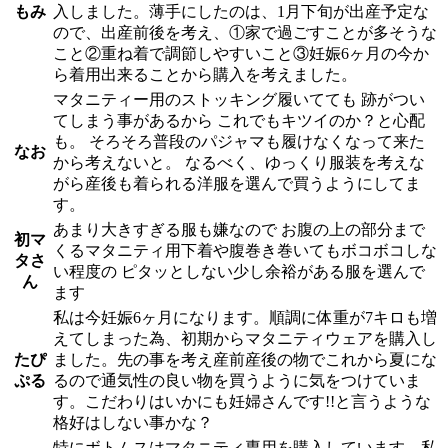
もみ
入しました。薄手にしたのは、1月下旬が出産予定な
ので、出産前後を考え、①家で過ごすことが多そうな
こと②重ね着で調節しやすいこと③妊娠6ヶ月の今か
ら着用出来ることから購入を考えました。
マタニティー用のストッキング履いてても 跡がつい
てしまう事があるから これでもキツイのか？と心配
も。 そろそろ普段のパジャマも履けなくなって来た
なお
から考えないと。 なるべく、ゆっくり服装を考えな
がら産後も着られる洋服を選んで買うようにしてま
す。
あまり大きすぎる服も嫌なので お腹の上の部分まで
初マ
くるマタニティ用下着や腹巻き巻いてもボコボコしな
タさ
い程度の ピタッとしない少し余裕がある服を選んで
ん
ます
私は今妊娠6ヶ月になります。順調に体重が7キロも増
えてしまった為、初期からマタニティウェアを購入し
たぴ
ました。先の事を考え産前産後の物でこれから夏にな
ぷる
るので通気性の良い物を買うように気をつけていま
す。こだわりはいかにも妊婦さんです!!と言うような
格好はしない事かな？
特にボトムスはマタニティ専用を購入しています。私