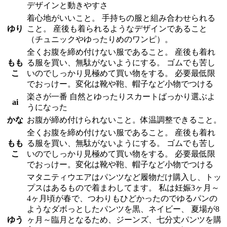
デザインと動きやすさ
着心地がいいこと。 手持ちの服と組み合わせられる
ゆり
こと。 産後も着られるようなデザインであること
（チュニックやゆったりめのワンピ）。
全くお腹を締め付けない服であること。 産後も着れ
もも
る服を買い、無駄がないようにする。 ゴムでも苦し
こ
いのでしっかり見極めて買い物をする。 必要最低限
でおっけー。変化は靴や鞄、帽子など小物でつける
楽さが一番 自然とゆったりスカートばっかり選ぶよ
ai
うになった
かな
お腹が締め付けられないこと。体温調整できること。
全くお腹を締め付けない服であること。 産後も着れ
もも
る服を買い、無駄がないようにする。 ゴムでも苦し
こ
いのでしっかり見極めて買い物をする。 必要最低限
でおっけー。変化は靴や鞄、帽子など小物でつける
マタニティウエアはパンツなど履物だけ購入し、トッ
プスはあるもので着まわしてます。 私は妊娠3ヶ月～
4ヶ月頃が春で、つわりもひどかったのでゆるパンの
ようなダボっとしたパンツを黒、ネイビー、 夏場が8
ゆう
ヶ月～臨月となるため、ジーンズ、七分丈パンツを購