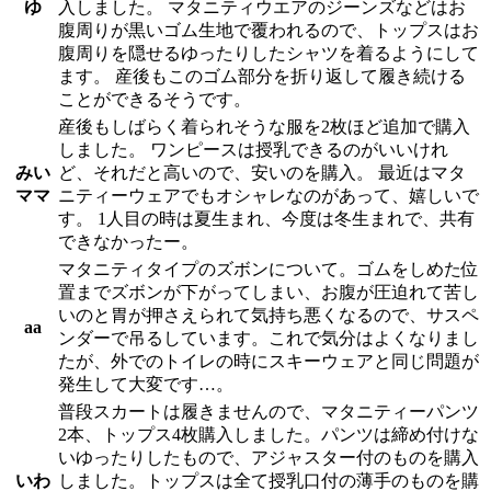
ゆ
入しました。 マタニティウエアのジーンズなどはお
腹周りが黒いゴム生地で覆われるので、トップスはお
腹周りを隠せるゆったりしたシャツを着るようにして
ます。 産後もこのゴム部分を折り返して履き続ける
ことができるそうです。
産後もしばらく着られそうな服を2枚ほど追加で購入
しました。 ワンピースは授乳できるのがいいけれ
みい
ど、それだと高いので、安いのを購入。 最近はマタ
ママ
ニティーウェアでもオシャレなのがあって、嬉しいで
す。 1人目の時は夏生まれ、今度は冬生まれで、共有
できなかったー。
マタニティタイプのズボンについて。ゴムをしめた位
置までズボンが下がってしまい、お腹が圧迫れて苦し
いのと胃が押さえられて気持ち悪くなるので、サスペ
aa
ンダーで吊るしています。これで気分はよくなりまし
たが、外でのトイレの時にスキーウェアと同じ問題が
発生して大変です…。
普段スカートは履きませんので、マタニティーパンツ
2本、トップス4枚購入しました。パンツは締め付けな
いゆったりしたもので、アジャスター付のものを購入
いわ
しました。トップスは全て授乳口付の薄手のものを購