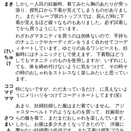
まき
しかし一人目の妊娠時、着てみたら胸のあたりが突っ
張り、授乳口から下着が見えてしまうものがありまし
た。 またドレープ状のトップスでは、屈んだ時に下
着が見えるほど緩々なものもありました。必ず試着し
てから買うようにしています。
わざわざマタニティを買うのは勿体ないので、手持ち
のチュニックやカーディガンをうまく合わせてコーデ
ィネートしています。ゆとりのあるワンピースも、妊
けい
娠時にはチュニックとして使えます。 下着類はどう
ちゅ
してもマタニティのものを使用しますが、いずれにし
け
ても、体を締め付けないように気をつけて、その時そ
の時のおしゃれをストレスなく楽しみたいと思ってい
ます。
ココ
特にないですが、ただ太っているだけ、に見えないよ
マド
うにメリハリをつけてコーディネートしてます(笑)
ママ
あまり、妊婦妊婦した服はまだ着ていません。 アジ
ャスターベルト？のようなものを買って、 妊娠前か
さつ
らの服を着て、まだまだおしゃれを楽しんでいます。
まい
しかし、お腹は多少大きくなってきたので、 洋服に
も
響かない妊婦帯は必須です。 また下着は授乳ブラを