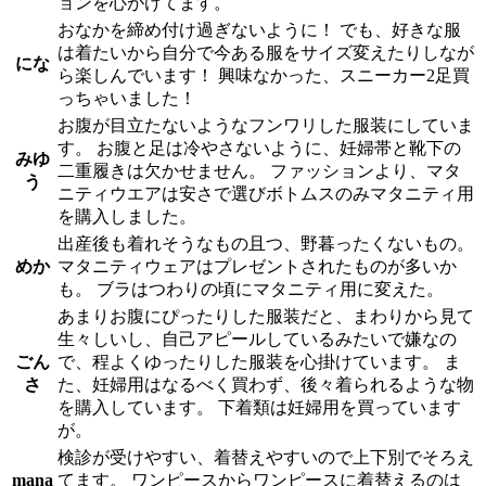
ョンを心がけてます。
おなかを締め付け過ぎないように！ でも、好きな服
は着たいから自分で今ある服をサイズ変えたりしなが
にな
ら楽しんでいます！ 興味なかった、スニーカー2足買
っちゃいました！
お腹が目立たないようなフンワリした服装にしていま
す。 お腹と足は冷やさないように、妊婦帯と靴下の
みゆ
二重履きは欠かせません。 ファッションより、マタ
う
ニティウエアは安さで選びボトムスのみマタニティ用
を購入しました。
出産後も着れそうなもの且つ、野暮ったくないもの。
めか
マタニティウェアはプレゼントされたものが多いか
も。 ブラはつわりの頃にマタニティ用に変えた。
あまりお腹にぴったりした服装だと、まわりから見て
生々しいし、自己アピールしているみたいで嫌なの
ごん
で、程よくゆったりした服装を心掛けています。 ま
さ
た、妊婦用はなるべく買わず、後々着られるような物
を購入しています。 下着類は妊婦用を買っています
が。
検診が受けやすい、着替えやすいので上下別でそろえ
mana
てます。 ワンピースからワンピースに着替えるのは