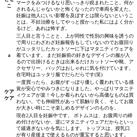
マークをみつけるなり思いっきり睨まれたこと。何か
こ
されるんじゃないかと怖くなったので車両を変えた。
妊娠は他人にいい影響を及ぼすとは限らないというこ
とは、不妊治療をしてやっと授かった私にはよく分か
るけど、あれは怖すぎ。
三人目と言うことと、上が同性で性別の興味を誘うの
で周りにわざわざ妊娠報告もしていないのでお腹回り
がユッタリしたカットソーに下はマタニティウェアを
a
着ています。 まだ妊娠前の好きなデザインの服が入
るので出掛けるときは出来るだけカットソーや靴、ア
クセサリー、バッグはおしゃれに気を付けています。
在宅時はユッタリ服でだらだらです(笑)
一度買ったら、お腹がすっぽり優しく覆われている感
覚が安心でやみつきになりました。やっぱりマタニテ
ケア
ィウェアが楽！今しか着られないから高価なものは買
ケア
わない。でも伸縮性があって肌触り良く、そしてお腹
が大きい時にこそ楽しめるデザインのものを。
現在2人目を妊娠中です。 ボトムスは、お腹周りの締
め付けがないか、逆にマタニティウェアだからといっ
て緩過ぎないかを気にします。 トップスは、授乳口
が有り産後まで使えるものが重宝すると思います。