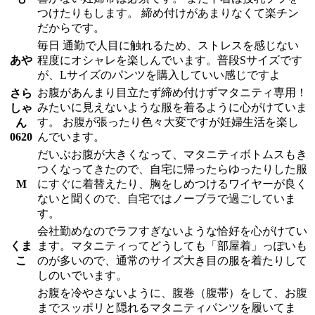
つけたりもします。 締め付けがあまりなくて楽チン
だからです。
毎日 通勤で人目に触れるため、ストレスを感じない
あや
程度にオシャレを楽しんでいます。普段Sサイズです
が、Lサイズのパンツを購入していい感じですよ
お腹があんまり目立たず締め付けずマタニティ専用！
さら
みたいに見えないような服を着るように心がけていま
しゃ
す。 お腹が張ったり色々大変ですが妊婦生活を楽し
ん
0620
んでいます。
だいぶお腹が大きくなって、マタニティボトムスもき
つくなってきたので、自宅に帰ったらゆったりした服
M
にすぐに着替えたり、胸をしめつけるワイヤーが良く
ないと聞くので、自宅ではノーブラで過ごしていま
す。
会社勤めなのでラフすぎないような恰好を心がけてい
くま
ます。マタニティってどうしても「部屋着」っぽいも
こ
のが多いので、通常のサイズ大き目の服を着たりして
しのいでいます。
お腹を冷やさないように、腹巻（腹帯）をして、お腹
までスッポリと隠れるマタニティパンツを履いてま