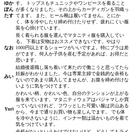
ゆか
す。 トップスもチュニックやワンピースを着ること
ぽん
が多くなりました。その上からカーディガンを羽織っ
たす
てます。 また、ヒール靴は履いてません。とにか
く、体を冷やしたり締め付けたりせず、疲れにくい服
装を心掛けています。
長く着られる服を選んでマタニティ服を購入してい
る。 下着は安物はおススメできないです。やはり
なお
1000円以上するショーツがいいですよ。特にブラは差
がでます。何人か子供を産む予定があれば、お得だと
思います。
結婚後退職し落ち着いて来たので働こうと思ってたら
妊娠がわかりました。今は専業主婦で金銭的な余裕も
みい
ないのであまり購入してませんが、お腹を締め付けな
いように気をつけてます。
かわいい柄、かわいい色、自分のテンションが上がる
服を来ています。マタニティウェアはパジャマしか買
っていないけれど、フワッとした可愛い服は沢山ある
Yuri
から、今まで通りお買い物も楽しんでます。 でも体
を冷やさないように、インナー類は温かいものを着て
気をつけています。
余裕がないというわけではないけど、どうしてもライ