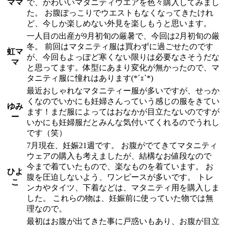
ママ
で、かわいいマタニティウエアを色々購入してみまし
た。 お腹ぽっこりでウエストもなくなってきたけれ
ど、今しか楽しめない外見を楽しもうと思います。
一人目の出産が9月初旬の厳暑で、今回は2月初旬の厳
冬。 前回はマタニティ服は買わずに過ごせたのです
虹マ
が、今回もよっぽど寒くない限りは必要なさそうだな
マ
と思ってます。体型にあまり変化が無かったので、マ
タニティ服に憧れはあります(*´ｪ`*)
最近おしゃれなマタニティー服が多いですが、せっか
くなのでいかにも妊婦さんっていう感じの服をきてい
ゆみ
ます！まだ服によってはおなかが目立たないのですが
ー
いかにも妊婦服だとみんな気付いてくれるのでうれし
です（笑）
7月現在、妊娠21週です。 お腹がでてきてマタニティ
ウェアの購入も考えましたが、結構なお値段なので
今まで着ていたもので、楽なものを着ています。 お
ひよ
腹を圧迫しないよう、ワンピースが多いです。 トレ
こ
ンカやタイツ、下着などは、マタニティ用を購入しま
した。 これらの物は、妊娠前に使っていた物では無
理なので。
最初はお腹が出てきた事に戸惑いもあり、お腹が目立