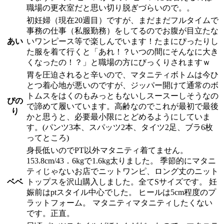
職場の更衣室だと思い切り脱ぎづらいので。。
初妊婦（現在20週目）ですが、まだまだフルタイムで
事務の仕事（私服勤務）をしてるのでお腹が目立たな
あい
いワンピース等で楽しんでいます！たまにぴったりし
た服を着て行くと「あれ！？いつの間にそんなに大き
くなったの！？」と職場の方にびっくりされますｗ
胃を圧迫されると辛いので、マタニティボトムは今ひ
とつ着心地が悪いのですが、ジッパー開けて通常のボ
トムスをはくのもみっともないしスースーしそうなの
ぴの
で諦めて履いています。高齢なのでこれが最初で最後
り
かと思うと、必要最小限にとどめるようにしていま
す。(パンツ3本、スパッツ2本、タイツ2足、ブラ6枚
ってところ)
身長低いのでPT以外マタニティ着てません。
153.8cm/43．6kgで1.6kg太りました。 季節的にマタニ
ティじゃないお店でニットワンピ、ロング丈のニット
ベベ
トップスを沢山購入しました。全てSサイズです。 妊
娠前はptスタイル中心でした。 ヒールは5cm程度のプ
ラットフォーム。 マタニティマタニティしたくない
です。正直。