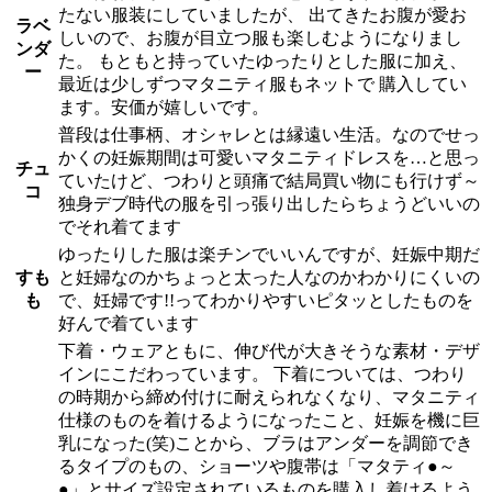
たない服装にしていましたが、 出てきたお腹が愛お
ラベ
しいので、お腹が目立つ服も楽しむようになりまし
ンダ
た。 もともと持っていたゆったりとした服に加え、
ー
最近は少しずつマタニティ服もネットで 購入してい
ます。安価が嬉しいです。
普段は仕事柄、オシャレとは縁遠い生活。なのでせっ
かくの妊娠期間は可愛いマタニティドレスを…と思っ
チュ
ていたけど、つわりと頭痛で結局買い物にも行けず～
コ
独身デブ時代の服を引っ張り出したらちょうどいいの
でそれ着てます
ゆったりした服は楽チンでいいんですが、妊娠中期だ
すも
と妊婦なのかちょっと太った人なのかわかりにくいの
も
で、妊婦です!!ってわかりやすいピタッとしたものを
好んで着ています
下着・ウェアともに、伸び代が大きそうな素材・デザ
インにこだわっています。 下着については、つわり
の時期から締め付けに耐えられなくなり、マタニティ
仕様のものを着けるようになったこと、妊娠を機に巨
乳になった(笑)ことから、ブラはアンダーを調節でき
るタイプのもの、ショーツや腹帯は「マタティ●～
●」とサイズ設定されているものを購入し着けるよう