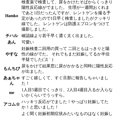
検査薬で検査して、尿をかけたそばからくっきり
陽性反応線がでました。 生理が一週間おくれま
であと1日だったんですが、レントゲンを撮る予
Hamko
定があったので1日早く検査しましたがクッキリ
線でした。 レントゲンは防護エプロンをつけて
撮影しました。
チハル
確認線より若干早く濃く太く出ました。
あん
可愛い
妊娠検査二回用の買って 二回ともはっきりと陽
やすな
性の線がでた。 それでもまだ妊娠してるか半信
半疑でした(´Д｀)
尿をかけて結果窓に尿がかかると同時に陽性反応
もんちび
が出ました。
あぁちゃ
すごく嬉しくて、すぐ旦那に報告しちゃいまし
ん
た！
1人目5週目でくっきり、2人目4週目入るか入らな
me
いかくらいでうっすら。
ハッキリ反応がでました！やっぱり妊娠してた
アコム☆
か！と思いました！
よく聞く妊娠初期症状みたいなものはなく妊娠し