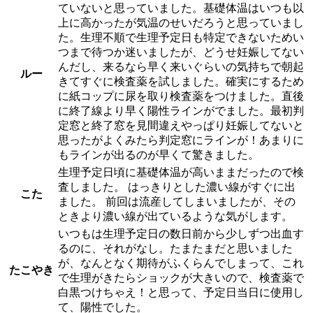
ていないと思っていました。基礎体温はいつも以
上に高かったが気温のせいだろうと思っていまし
た。生理不順で生理予定日も特定できないためい
つまで待つか迷いましたが、どうせ妊娠してない
んだし、来るなら早く来いぐらいの気持ちで朝起
ルー
きてすぐに検査薬を試しました。確実にするため
に紙コップに尿を取り検査薬をつけました。直後
に終了線より早く陽性ラインがでました。最初判
定窓と終了窓を見間違えやっぱり妊娠してないと
思ったがよくみたら判定窓にラインが！あまりに
もラインが出るのが早くて驚きました。
生理予定日頃に基礎体温が高いままだったので検
査しました。 はっきりとした濃い線がすぐに出
こた
ました。 前回は流産してしまいましたが、その
ときより濃い線が出ているような気がします。
いつもは生理予定日の数日前から少しずつ出血す
るのに、それがなし。たまたまだと思いました
が、なんとなく期待がふくらんでしまって、これ
たこやき
で生理がきたらショックが大きいので、検査薬で
白黒つけちゃえ！と思って、予定日当日に使用し
て、陽性でした。