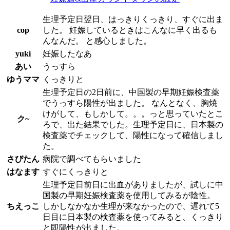
生理予定日翌日、はっきりくっきり、すぐに出ま
cop
した。 妊娠しているときはこんなに早く出るも
んなんだ。 と感心しました。
yuki
妊娠したなあ
あい
うっすら
ゆうママ
くっきりと
生理予定日の2日前に、中国製の早期妊娠検査薬
でうっすら陽性が出ました。 なんとなく、胸焼
けがして、もしかして。。。っと思っていたとこ
ク~
ろで、出た結果でした。生理予定日に、日本製の
検査薬でチェックして、陽性になって確信しまし
た。
さびたん
病院で調べてもらいました
はなます
すぐにくっきりと
生理予定日前日に出血がありましたが、試しに中
国製の早期妊娠検査薬を使用してみるが陰性。
ちえっこ
しかしなかなか生理が来なかったので、遅れて5
日目に日本製の検査薬を使ってみると、くっきり
と即陽性が出ました。