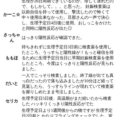
生理が26日周期できているのが、珍しく遅れたの
で、もしかして。。。と思った。 妊娠検査薬は
以前自信を持って使用し、撃沈したので怖くて
かーこ☆
中々使用出来なかった。旦那さんの一声で決心
し、生理予定日4日後に使用。おしっこをかけた
と同時に陽性反応が出た◎
さっちゃ
はっきり陽性反応が確認できた。
ん
待ちきれずに生理予定日3日前に検査薬を使用し
たところ、うっすらと陽性線が！もっと確信を得
ももほ
るために生理予定日当日に早期妊娠検査薬を使用
したところ、今度はくっきりと陽性反応が見られ
ました。
一人でこっそり検査しました。終了線が出ても真
っ白だったので落ち込みましたが10分ほど経って
だいと
見返したら、うっすらラインが現れていて検査薬
を握りしめたまま号泣しました。
生理予定日5日後、高温期がまだ続いたから検査
セリカ
した ハッキリくっきり陽性反応がでた
生理予定日より1週間後からの物ですが 生理予定
日2日前と かなりフライングチェックでした。皆