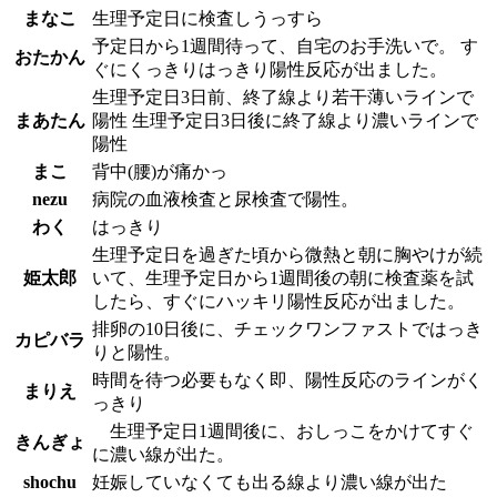
まなこ
生理予定日に検査しうっすら
予定日から1週間待って、自宅のお手洗いで。 す
おたかん
ぐにくっきりはっきり陽性反応が出ました。
生理予定日3日前、終了線より若干薄いラインで
まあたん
陽性 生理予定日3日後に終了線より濃いラインで
陽性
まこ
背中(腰)が痛かっ
nezu
病院の血液検査と尿検査で陽性。
わく
はっきり
生理予定日を過ぎた頃から微熱と朝に胸やけが続
姫太郎
いて、生理予定日から1週間後の朝に検査薬を試
したら、すぐにハッキリ陽性反応が出ました。
排卵の10日後に、チェックワンファストではっき
カピバラ
りと陽性。
時間を待つ必要もなく即、陽性反応のラインがく
まりえ
っきり
生理予定日1週間後に、おしっこをかけてすぐ
きんぎょ
に濃い線が出た。
shochu
妊娠していなくても出る線より濃い線が出た