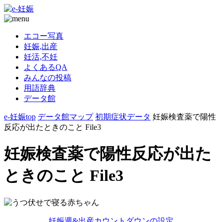
エコー写真
妊娠,出産
妊活,不妊
よくあるQA
みんなの投稿
用語辞典
データ館
e-妊娠top
データ館マップ
初期症状データ
妊娠検査薬で陽性
反応が出たときのこと File3
妊娠検査薬で陽性反応が出た
ときのこと File3
妊娠週&出産カウントダウンの設定