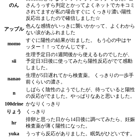
のん
さんうっすら判定とかってよくネットでカキコミ
されてますが私の場合すぐに くっきり濃い陽性
反応出ましたので確信しました☆
色んな感情がいっきに襲いかかって、よくわから
アップル
ない涙があふれました
すぐに陽性の結果が出ました。 もう心の中はヤ
momo
ッター！！ってかんじです。
生理予定日の1週間後から使えるものでしたが、
sii
予定日3日後に使ってみたら陽性反応がでて感動
しました。
生理が5日遅れてから検査薬。 くっきりの一歩手
nanao
前くらいの濃さ。
しばらく陰性のようでしたが、待っていると陽性
n
の反応がでました。やっぱりなあと思いました。
100drine
かなりくっきり
りょう
くっきり
排卵と思った日から14日後に調べてみたら、妊娠
hr
検査薬が薄く陽性になった。
yuka
うっすら反応がありました。眠気がひどいです。