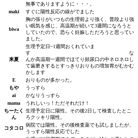
無事でありますように・・・。
maki
すぐに陽性反応の線がでました
胸の張りがいつもの生理前より強く、普段より強
い眠気を感じ、高温期が続いて3週間になろうと
biwa
していたので、恐らく妊娠しただろうと思ってい
ました。
生理予定日~1週間おくれていま
す な
来夏
んか高温期一週間でほてり頻尿口の中ネロネロし
て歯磨きするとすっきりおりもの増加胃がむかむ
かします
E
おりものが多かった。
もや
うっすら
ai
かなりうっすら
mama
うれしいっ！ただそれだけ！
ちーたく
生理予定日に陽性。その後2日して検査したとこ
ん
ろクッキリ陽性。
病院では陽性。その後検査薬でも試しましたが、
コタコロ
うっすら陽性反応でした