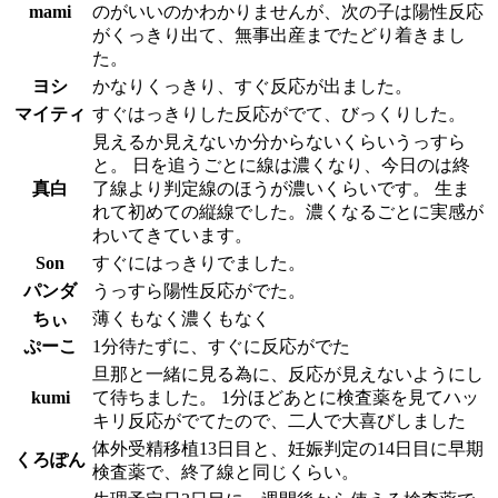
mami
のがいいのかわかりませんが、次の子は陽性反応
がくっきり出て、無事出産までたどり着きまし
た。
ヨシ
かなりくっきり、すぐ反応が出ました。
マイティ
すぐはっきりした反応がでて、びっくりした。
見えるか見えないか分からないくらいうっすら
と。 日を追うごとに線は濃くなり、今日のは終
真白
了線より判定線のほうが濃いくらいです。 生ま
れて初めての縦線でした。濃くなるごとに実感が
わいてきています。
Son
すぐにはっきりでました。
パンダ
うっすら陽性反応がでた。
ちぃ
薄くもなく濃くもなく
ぷーこ
1分待たずに、すぐに反応がでた
旦那と一緒に見る為に、反応が見えないようにし
kumi
て待ちました。 1分ほどあとに検査薬を見てハッ
キリ反応がでてたので、二人で大喜びしました
体外受精移植13日目と、妊娠判定の14日目に早期
くろぽん
検査薬で、終了線と同じくらい。