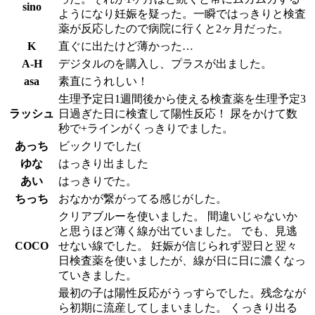
sino
ようになり妊娠を疑った。一瞬ではっきりと検査
薬が反応したので病院に行くと2ヶ月だった。
K
直ぐに出たけど薄かった…
A-H
デジタルのを購入し、プラスが出ました。
asa
素直にうれしい！
生理予定日1週間後から使える検査薬を生理予定3
ラッシュ
日過ぎた日に検査して陽性反応！ 尿をかけて数
秒で+ラインがくっきりでました。
あっち
ビックリでした(
ゆな
はっきり出ました
あい
はっきりでた。
ちっち
おなかが繋がってる感じがした。
クリアブルーを使いました。 間違いじゃないか
と思うほど薄く線が出ていました。 でも、見逃
COCO
せない線でした。 妊娠が信じられず翌日と翌々
日検査薬を使いましたが、線が日に日に濃くなっ
ていきました。
最初の子は陽性反応がうっすらでした。残念なが
ら初期に流産してしまいました。 くっきり出る