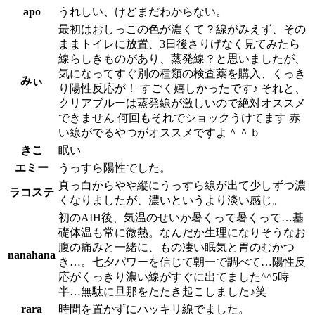
apo
うれしい、けどまだわからない。
最初はおしっこの色が濃くて？線がみえず、その
ままトイレに放置、3日後さりげなく見てみたら
線らしきものがあり、蒸発線？と思いましたが、
気になってすぐ別の種類の検査薬を購入、くっき
みぃ
り陽性反応が！ すごく嬉しかったです♪ それと、
クリアブルーは蒸発線が激しいので絶対オススメ
できません 何回もそれでショックうけてます 赤
い線がでるやつがオススメですよ＾＾ｂ
きこ
眠い
エミー
うっすら陽性でした。
真っ白からやや縦にうっすら線が出て少しずつ濃
ラコステ
くなりましたが、濃いというより淡い感じ。
初のAIH後、気温のせいか暑くって暑くって…基
礎体温も常に微熱。なんだか生理になりそうなお
腹の痛みと一緒に、もの凄い眠気と胃のむかつ
nanahana
き…。七夕パワーを信じて朝一で調べて…陽性反
応がくっきり濃い線がすぐに出てました^^5時
半…無駄に旦那をたたき起こしました♪笑
rara
時間を置かずにハッキリ線でました。