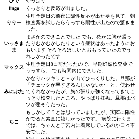
ひで
やっぱり
lingo
くっきりと反応が出ました。
生理予定日の前夜に陽性反応が出た夢を見て、朝
りりー
検査薬を試したらうっすら陽性が出たので驚きま
した。
まさかのできごとでした でも、確かに胸が張っ
いっさま
たりむかむかしたりという症状はあったようにお
ま
もいます そろそろほしいとおもっていたのでう
れしかったです
生理予定日8日前だったので、早期妊娠検査薬で
マックス
うっすら。 でも時間内にでました。
かなりハッキリと＋が出てびっくりした。旦那が
「チェックが早すぎるんじゃないか」と、使わせ
みにぶた
てくれなかったが、胸の張りが強くなってきてこ
っそり検査したところ、やっぱり妊娠。旦那はバ
ツが悪そうだった。
もしかして？とは思っていましたが、実際に陽性
がでると素直に嬉しかったです。 病院に行くま
ちこ
では、ちゃんと子宮内に着床しているのか日々不
安でした。