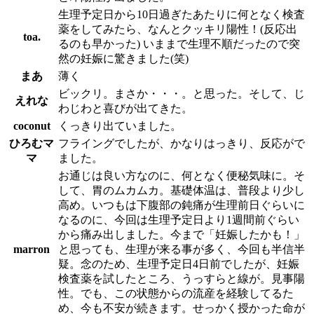
生理予定日から10日過ぎたあたりに何となく検査
薬をしてみたら、なんとクッキリ陽性！(反応出
toa.
るのも早かった) いままで生理不順だったので突
然の妊娠に驚きました(笑)
まあ
薄く
ビックリ。まさか・・・。と思った。そして、じ
えれな
わじわと喜びが出てきた。
coconut
くっきり出ていました。
ひろむマ
フライングでしたが、かなりはっきり、反応がで
マ
ました。
お通じは良い方なのに、何となく便秘気味に。そ
して、胃のムカムカ。基礎体温は、普段より少し
高め。いつもは下腹部の鈍痛が生理前日ぐらいに
なるのに、今回は生理予定日より1週間前ぐらい
から痛み出しました。今まで「妊娠したかも！」
marron
と思っても、生理が来る事が多く、今回も半信半
疑。念のため、生理予定日4日前でしたが、妊娠
検査薬を試したところ、うっすらと線が。見事陽
性。でも、この状態からの流産を経験してるた
め、今も不安が続きます。せっかく授かった命が