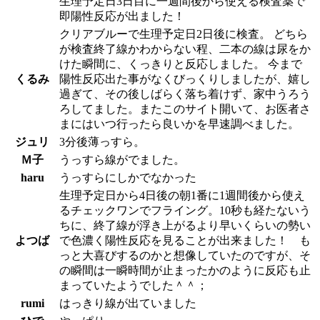
生理予定日3日目に一週間後から使える検査薬で
即陽性反応が出ました！
クリアブルーで生理予定日2日後に検査。 どちら
が検査終了線かわからない程、二本の線は尿をか
けた瞬間に、くっきりと反応しました。 今まで
くるみ
陽性反応出た事がなくびっくりしましたが、嬉し
過ぎて、その後しばらく落ち着けず、家中うろう
ろしてました。またこのサイト開いて、お医者さ
まにはいつ行ったら良いかを早速調べました。
ジュリ
3分後薄っすら。
Ｍ子
うっすら線がでました。
haru
うっすらにしかでなかった
生理予定日から4日後の朝1番に1週間後から使え
るチェックワンでフライング。10秒も経たないう
ちに、終了線が浮き上がるより早いくらいの勢い
よつば
で色濃く陽性反応を見ることが出来ました！ も
っと大喜びするのかと想像していたのですが、そ
の瞬間は一瞬時間が止まったかのように反応も止
まっていたようでした＾＾；
rumi
はっきり線が出ていました