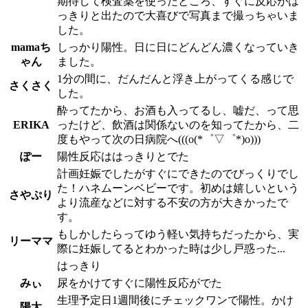
期待して検査薬を使ったところ、すぐに反応がは
っきりと出たので大喜びで写真まで撮っちゃいま
した。
mamaち
しっかり陽性。日に日にどんどん濃くなっていき
ゃん
ました。
1分の間に、だんだんと浮き上がってくる感じで
さくさく
した。
酔ってたから、お酒も入ってるし、嘘だ、って思
ERIKA
ったけど、飲酒は関係ないのを知ってたから、二
度もやって次の日病院へ(((o(*゜▽゜*)o)))
ぽー
陽性反応ははっきりとでた
計画妊娠でしたがすぐにできたのでびっくりでし
た！ハネムーンベビーです。初めは嬉しいという
さやぷり
より流産などに対する不安の方が大きかったで
す。
もしかしたらってゆう軽い気持ちだったから、実
リーママ
際に妊娠してるとわかった時は少し戸惑った...
はっきり
みぃ
尿をかけてすぐに陽性反応がでた
生理予定日1週間後にチェックワンで陽性。かけ
陽太