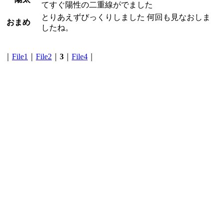
てすぐ陽性の二重線がでました
とりあえずびっくりしました 何回も見なおしま
おまめ
したね。
｜
File1
｜
File2
｜
3
｜
File4
｜