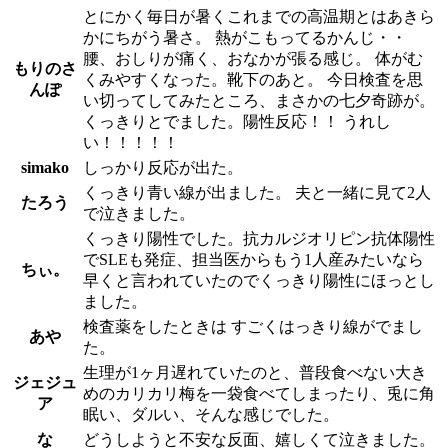
とにかく毎日が暑くこれまでの高温期とはあきら
かにちがう暑さ。 熱がこもってるかんじ・・
腰、おしりが痛く、おなかが張る感じ。 体がむ
もりのさ
くみやすくなった。靴下のあと。 今日検査を思
んぽ
い切ってしてみたところ、まさかの七夕奇跡が。
くっきりとでました。陽性反応！！ うれし
い！！！！！
simako
しっかり反応が出た。
くっきり青い線が出ました。 夫と一緒に見て2人
たろう
で泣きました。
くっきり陽性でした。抗カルジオリピン抗体陽性
でSLEも発症、担当医からもう1人産みたいなら
ちぃ。
早くと言われていたのでくっきり陽性にほっとし
ました。
検査薬をしたときは すごくはっきり線がでまし
あや
た。
生理が1ヶ月遅れていたのと、普段食べない大き
ジェジュ
めのカリカリ梅を一袋食べてしまったり、兎に角
ア
眠い、ダルい、そんな感じでした。
な
どうしようと不安な反面、嬉しくて泣きました。