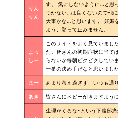
す。 気にしないように…と思
りん
つかない…は良くないので他
りん
大事かな…と思います。 妊娠
よう、願って止みません。
このサイトをよく見ていまし
よっ
た。皆さんの初期症状に当て
しー
らないか毎朝ビクビクしてい
一番の決め手だなと思いまし
まー
あまり考え過ぎず、いつも通
あき
皆さんにベビーがきますよう
生理がくるな~という下腹部