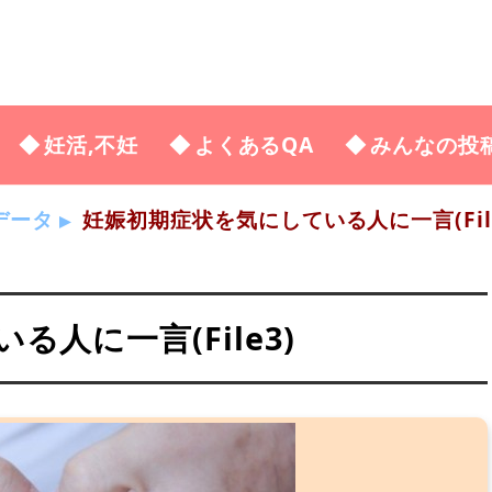
妊活,不妊
よくあるQA
みんなの投
データ
妊娠初期症状を気にしている人に一言(File
人に一言(File3)