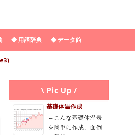
稿
用語辞典
データ館
3)
\ Pic Up /
基礎体温作成
←こんな基礎体温表
を簡単に作成。面倒