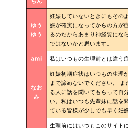
ちん
妊娠していないときにもその
ゆう
娠が確実になってからの方が
ゆう
るのだからあまり神経質にな
ではないかと思います。
ami
私はいつもの生理前とは違う
妊娠初期症状はいつもの生理が
まで諦めないでください。 ま
なお
る人に話を聞いてもらって自
み
い。私はいつも先輩妹に話を聞
ている皆様が少しでも早く妊
生理前にはいつもこのサイトに