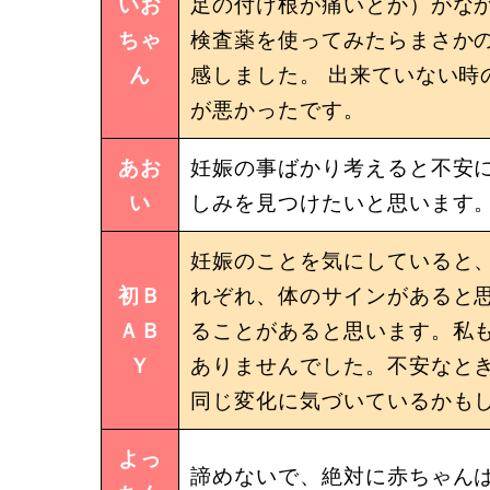
いお
足の付け根が痛いとか）がな
ちゃ
検査薬を使ってみたらまさかの
ん
感しました。 出来ていない時
が悪かったです。
あお
妊娠の事ばかり考えると不安に
い
しみを見つけたいと思います
妊娠のことを気にしていると
初Ｂ
れぞれ、体のサインがあると
ＡＢ
ることがあると思います。私
Ｙ
ありませんでした。不安なと
同じ変化に気づいているかも
よっ
諦めないで、絶対に赤ちゃんは