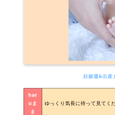
妊娠週&出産
har
uま
ゆっくり気長に待って見てくだ
ま