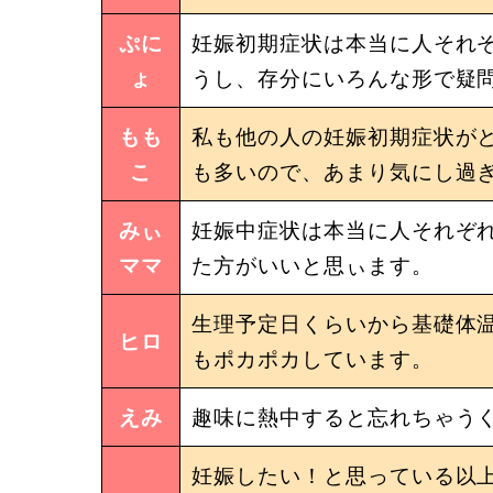
ぷに
妊娠初期症状は本当に人それ
ょ
うし、存分にいろんな形で疑
もも
私も他の人の妊娠初期症状が
こ
も多いので、あまり気にし過
みぃ
妊娠中症状は本当に人それぞ
ママ
た方がいいと思ぃます。
生理予定日くらいから基礎体
ヒロ
もポカポカしています。
えみ
趣味に熱中すると忘れちゃう
妊娠したい！と思っている以