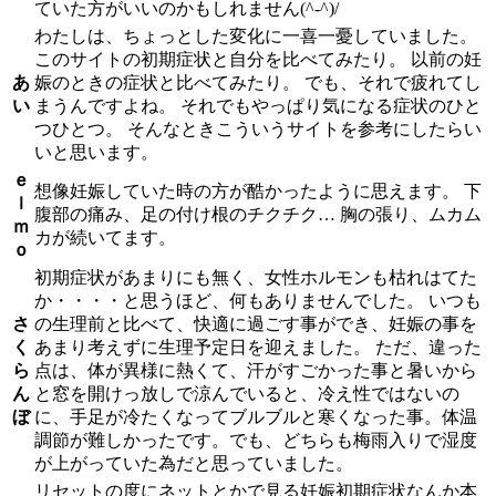
ていた方がいいのかもしれません(^-^)/
わたしは、ちょっとした変化に一喜一憂していました。
このサイトの初期症状と自分を比べてみたり。 以前の妊
あ
娠のときの症状と比べてみたり。 でも、それで疲れてし
い
まうんですよね。 それでもやっぱり気になる症状のひと
つひとつ。 そんなときこういうサイトを参考にしたらい
いと思います。
ｅ
想像妊娠していた時の方が酷かったように思えます。 下
ｌ
腹部の痛み、足の付け根のチクチク… 胸の張り、ムカム
ｍ
カが続いてます。
ｏ
初期症状があまりにも無く、女性ホルモンも枯れはてた
か・・・・と思うほど、何もありませんでした。 いつも
さ
の生理前と比べて、快適に過ごす事ができ、妊娠の事を
く
あまり考えずに生理予定日を迎えました。 ただ、違った
ら
点は、体が異様に熱くて、汗がすごかった事と暑いから
ん
と窓を開けっ放しで涼んでいると、冷え性ではないの
ぼ
に、手足が冷たくなってブルブルと寒くなった事。体温
調節が難しかったです。でも、どちらも梅雨入りで湿度
が上がっていた為だと思っていました。
リセットの度にネットとかで見る妊娠初期症状なんか本