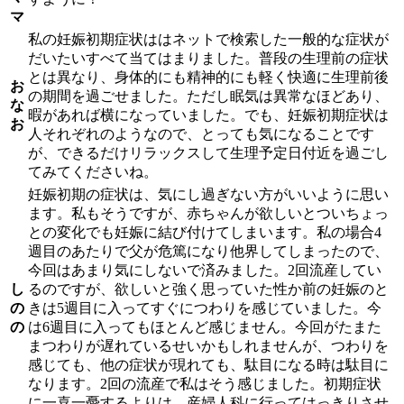
マ
私の妊娠初期症状ははネットで検索した一般的な症状が
だいたいすべて当てはまりました。普段の生理前の症状
とは異なり、身体的にも精神的にも軽く快適に生理前後
お
の期間を過ごせました。ただし眠気は異常なほどあり、
な
暇があれば横になっていました。でも、妊娠初期症状は
お
人それぞれのようなので、とっても気になることです
が、できるだけリラックスして生理予定日付近を過ごし
てみてくださいね。
妊娠初期の症状は、気にし過ぎない方がいいように思い
ます。私もそうですが、赤ちゃんが欲しいとついちょっ
との変化でも妊娠に結び付けてしまいます。私の場合4
週目のあたりで父が危篤になり他界してしまったので、
今回はあまり気にしないで済みました。2回流産してい
し
るのですが、欲しいと強く思っていた性か前の妊娠のと
の
きは5週目に入ってすぐにつわりを感じていました。今
の
は6週目に入ってもほとんど感じません。今回がたまた
まつわりが遅れているせいかもしれませんが、つわりを
感じても、他の症状が現れても、駄目になる時は駄目に
なります。2回の流産で私はそう感じました。初期症状
に一喜一憂するよりは、産婦人科に行ってはっきりさせ