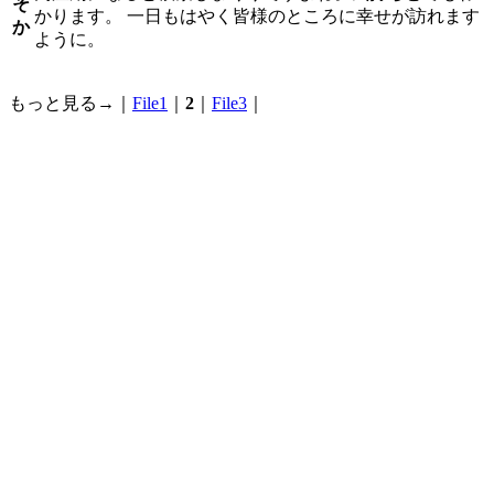
そ
かります。 一日もはやく皆様のところに幸せが訪れます
か
ように。
もっと見る→｜
File1
｜
2
｜
File3
｜