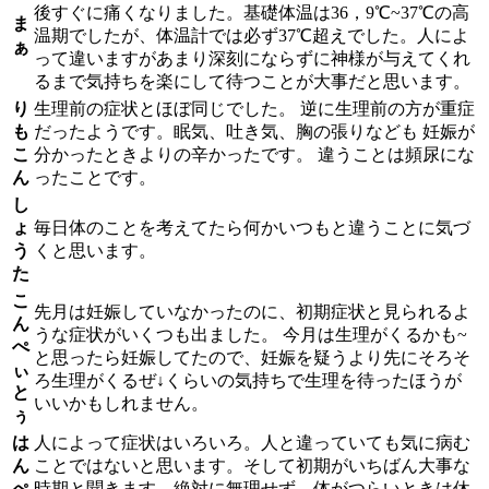
後すぐに痛くなりました。基礎体温は36，9℃~37℃の高
ま
温期でしたが、体温計では必ず37℃超えでした。人によ
ぁ
って違いますがあまり深刻にならずに神様が与えてくれ
るまで気持ちを楽にして待つことが大事だと思います。
り
生理前の症状とほぼ同じでした。 逆に生理前の方が重症
も
だったようです。眠気、吐き気、胸の張りなども 妊娠が
こ
分かったときよりの辛かったです。 違うことは頻尿にな
ん
ったことです。
し
ょ
毎日体のことを考えてたら何かいつもと違うことに気づ
う
くと思います。
た
こ
先月は妊娠していなかったのに、初期症状と見られるよ
ん
うな症状がいくつも出ました。 今月は生理がくるかも~
ぺ
と思ったら妊娠してたので、妊娠を疑うより先にそろそ
ぃ
ろ生理がくるぜ↓くらいの気持ちで生理を待ったほうが
と
いいかもしれません。
ぅ
は
人によって症状はいろいろ。人と違っていても気に病む
ん
ことではないと思います。そして初期がいちばん大事な
ぺ
時期と聞きます。絶対に無理せず、体がつらいときは休