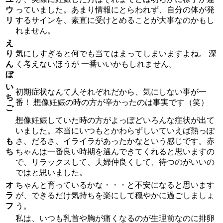
ウ
っていました。あまり情報にとらわれず、自分の体が発
リ
するサインを、素直に受けとめることが大事なのかもし
れません。
え
り
気にしすぎると何でも当てはまってしまいますよね。 深
ん
く考えないほうが 一番いいかもしれません。
ぼ
い
初期症状なんて人それぞれだから、気にしない事が一
ち
番！ 想像妊娠の時の方が辛かったのは事実です（笑）
ご
想像妊娠していた時の方がよっぽどいろんな症状が出て
いました。本当にいつもとかわらずしいていえば熱っぽ
も
さ、だるさ、イライラがあったかなという感じです。赤
ち
ちゃんは一番良い時期を選んできてくれると思いますの
で、リラックスして、夫婦仲良くして、待つのがいいの
ではと思いました。
オ
ちゃんと育っているかな・・・と不安になると思います
ラ
が、できるだけ気持ちを楽にして穏やかに過ごしましょ
フ
う。
私は、いつも乳首や胸が痛くなるのが生理前なのに排卵