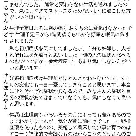
ー
ませんでした。 通常と変わらない生活を送れましたの
ち
で、気にしすぎてストレスをためないように過ごした方
ゃ
がいいと思います。
ん
ぶ
生理予定日ころに胸の張り おりものに変化はなかったで
ど
す 生理予定日から1週間後くらいから頻尿と眠気に悩ま
う
されました
私も初期症状を気にしてましたが、自分も妊娠し、人そ
Ｊ
れぞれ症状が違うと思いました。他の人の症状と比べる
Ｊ
のもいいですが、参考程度で、あまり気にしない方がい
いと思います！
せ
妊娠初期症状は生理前とほとんどかわらないので、すこ
ん
しの変化でも一喜一憂してしまうことと思います。本当
ぼ
にひとそれぞれ症状が異なるので、みなさんの症状と自
ん
分の症状があてはまっていなくても、気にしなくて良い
や
と思います。
ま
体調は生理前もいろいろその月によっても差があるので
よくわかりませんが、気分が常に前向きでした。排卵検
査薬を使ったものの、受精して着床して無事に育つのは
すごーく神秘的で奇跡なものだからこうのとりさんのご