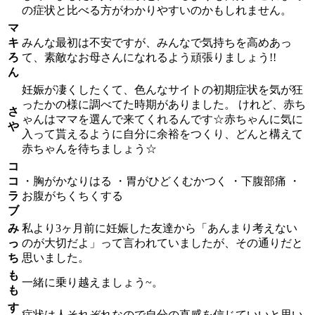
の症状と比べる方がわかりやすいのかもしれません。
マ
キ
みんな最初は不安ですが、みんなで気持ちを高めあっ
ろ
て、素敵なお母さんになれるよう頑張りましょう!!
ん
妊娠が凄くしたくて、色んなサイトの初期症状を気が狂
ったかの様に調べてた時期がありました。 けれど、赤ち
さ
ゃんはママを選んで来てくれるんです☆赤ちゃんに気に
や
入って貰えるように自分に余裕をつくり、どんと構えて
赤ちゃんを待ちましょう☆
コ
コ
・胸がかなりはる ・胃がひどくむかつく ・下腹部痛 ・
ラ
お腹がちくちくする
ブ
み
私より3ヶ月前に妊娠した友達から「あんまり考えない
っ
のが大切だよ」って言われていましたが、その通りだと
ち
思いました。
も
一緒に乗り越えましょう~。
も
す
症状は人それぞれなので自分の直感を信じていいと思い