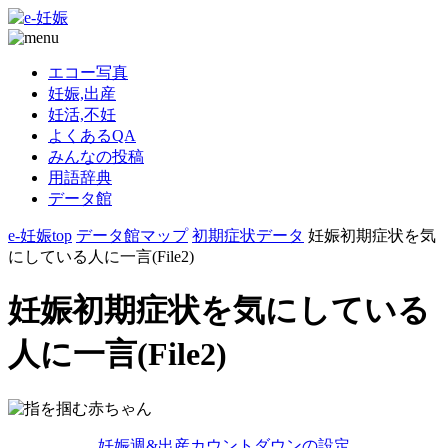
エコー写真
妊娠,出産
妊活,不妊
よくあるQA
みんなの投稿
用語辞典
データ館
e-妊娠top
データ館マップ
初期症状データ
妊娠初期症状を気
にしている人に一言(File2)
妊娠初期症状を気にしている
人に一言(File2)
妊娠週&出産カウントダウンの設定