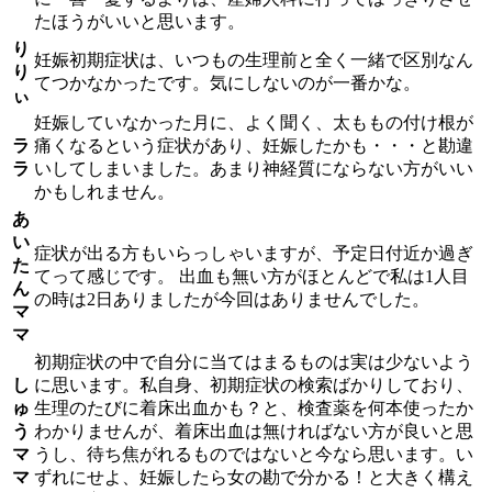
たほうがいいと思います。
り
妊娠初期症状は、いつもの生理前と全く一緒で区別なん
り
てつかなかったです。気にしないのが一番かな。
ぃ
妊娠していなかった月に、よく聞く、太ももの付け根が
ラ
痛くなるという症状があり、妊娠したかも・・・と勘違
ラ
いしてしまいました。あまり神経質にならない方がいい
かもしれません。
あ
い
症状が出る方もいらっしゃいますが、予定日付近か過ぎ
た
てって感じです。 出血も無い方がほとんどで私は1人目
ん
の時は2日ありましたが今回はありませんでした。
マ
マ
初期症状の中で自分に当てはまるものは実は少ないよう
し
に思います。私自身、初期症状の検索ばかりしており、
ゅ
生理のたびに着床出血かも？と、検査薬を何本使ったか
う
わかりませんが、着床出血は無ければない方が良いと思
マ
うし、待ち焦がれるものではないと今なら思います。い
マ
ずれにせよ、妊娠したら女の勘で分かる！と大きく構え