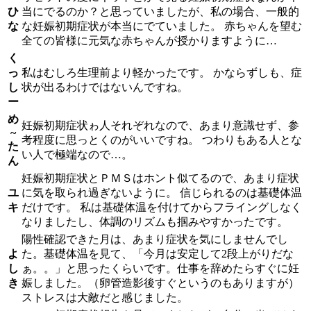
ひ
当にでるのか？と思っていましたが、私の場合、一般的
な
な妊娠初期症状が本当にでていました。 赤ちゃんを望む
全ての皆様に元気な赤ちゃんが授かりますように…
く
っ
私はむしろ生理前より軽かったです。 かならずしも、症
し
状が出るわけではないんですね。
ー
め
妊娠初期症状ゎ人それぞれなので、あまり意識せず、参
~
考程度に思っとくのがいいですね。 つわりもある人とな
た
い人で極端なので…。
ん
妊娠初期症状とＰＭＳはホント似てるので、あまり症状
ユ
に気を取られ過ぎないように。 信じられるのは基礎体温
キ
だけです。 私は基礎体温を付けてからフライングしなく
なりましたし、体調のリズムも掴みやすかったです。
陽性確認できた月は、あまり症状を気にしませんでし
よ
た。基礎体温を見て、「今月は安定して2段上がりだな
し
ぁ。。」と思ったくらいです。仕事を辞めたらすぐに妊
き
娠しました。（卵管造影後すぐというのもありますが）
ストレスは大敵だと感じました。