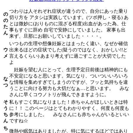
つわりは人それぞれ症状が違うので、自分にあった乗り
の
切り方を アタシは実践しています。(ツボ押し・寝る) あ
の
とは微妙に(おりものに混ざる程度)出血があった為、仕
た
事もすぐに辞め 自宅で安静にしていました。 家事も出
ん
来ず、旦那にお願いしていました・・・・。
いつもの生理や想像妊娠とはまったく違い、なぜか確信
ウ
出来るほどの症状でした(疑うのではなく、おかしい!!と
メ
言えるくらい) あまり考えずに過ごすことが大切でした
よ
妊娠を望む人にとって、生理予定日前後は精神的にも
不安定になると思います。気になり、ついついいろいろ
な
な情報を集めすぎてしまうのですが、フッと気持ちを違
つ
うことに向ける努力も大切だなぁ…と思います。 みな
さんに早くコウノトリが飛んできますように。
そ
私もすごく気になりました！赤ちゃんがほしいときは特
う
に！！ このページはとてもわかりやすく、何度も何度も
ち
参考にしました。 みなさんにも赤ちゃんがいるといい
ん
ですね☆
ち
微熱や眠気はありましたが、特に気にするほどではあり