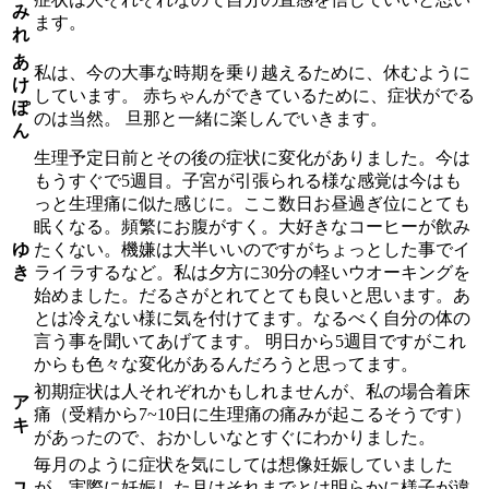
み
ます。
れ
あ
私は、今の大事な時期を乗り越えるために、休むように
け
しています。 赤ちゃんができているために、症状がでる
ぽ
のは当然。 旦那と一緒に楽しんでいきます。
ん
生理予定日前とその後の症状に変化がありました。今は
もうすぐで5週目。子宮が引張られる様な感覚は今はも
っと生理痛に似た感じに。ここ数日お昼過ぎ位にとても
眠くなる。頻繁にお腹がすく。大好きなコーヒーが飲み
ゆ
たくない。機嫌は大半いいのですがちょっとした事でイ
き
ライラするなど。私は夕方に30分の軽いウオーキングを
始めました。だるさがとれてとても良いと思います。あ
とは冷えない様に気を付けてます。なるべく自分の体の
言う事を聞いてあげてます。 明日から5週目ですがこれ
からも色々な変化があるんだろうと思ってます。
初期症状は人それぞれかもしれませんが、私の場合着床
ア
痛（受精から7~10日に生理痛の痛みが起こるそうです）
キ
があったので、おかしいなとすぐにわかりました。
毎月のように症状を気にしては想像妊娠していました
ユ
が、実際に妊娠した月はそれまでとは明らかに様子が違