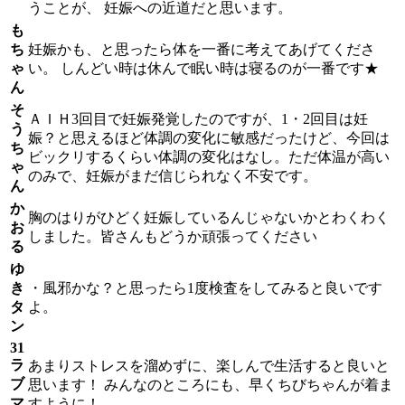
うことが、 妊娠への近道だと思います。
も
ち
妊娠かも、と思ったら体を一番に考えてあげてくださ
ゃ
い。 しんどい時は休んで眠い時は寝るのが一番です★
ん
そ
ＡＩＨ3回目で妊娠発覚したのですが、1・2回目は妊
う
娠？と思えるほど体調の変化に敏感だったけど、今回は
ち
ビックリするくらい体調の変化はなし。ただ体温が高い
ゃ
のみで、妊娠がまだ信じられなく不安です。
ん
か
胸のはりがひどく妊娠しているんじゃないかとわくわく
お
しました。皆さんもどうか頑張ってください
る
ゆ
き
・風邪かな？と思ったら1度検査をしてみると良いです
タ
よ。
ン
31
ラ
あまりストレスを溜めずに、楽しんで生活すると良いと
ブ
思います！ みんなのところにも、早くちびちゃんが着ま
マ
すように！