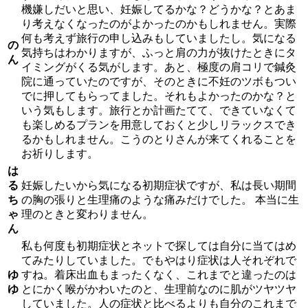
機嫌しだいと思い、妊娠してるかな？どうかな？とあま
り考えなくなったのがよかったのかもしれません。実際
何も考えず旅行の申し込みもしていましたし。気になる
の
気持ちはわかりますが、ふっと肩の力が抜けたときにタ
ん
イミングがくる気がします。あと、極度の肩コリで鍼灸
院に通っていたのですが、そのときに不妊のツボもつい
でに押してもらってました。それもよかったのかな？と
いう気もします。旅行とか計画たてて、できていなくて
も楽しめるプランを用意しておくと少しリラックスでき
るかもしれません。こうのとりさんが来てくれることを
お祈りします。
は
る
妊娠したいから気になる初期症状ですが、私は長い期間
ち
の胸の張りと生理痛のような痛みだけでした。 本当に生
ゃ
理のときと変わりません。
ん
私も何度も初期症状とネットで探しては自分に当てはめ
てみたりしていました。でもやはり症状は人それぞれで
ゆ
すね。着床出血もまったくなく、これまでと違ったのは
ゆ
とにかく喉がかわいたのと、生理前なのに肌がツヤツヤ
していました。人の症状と比べるよりも自分のこれまで