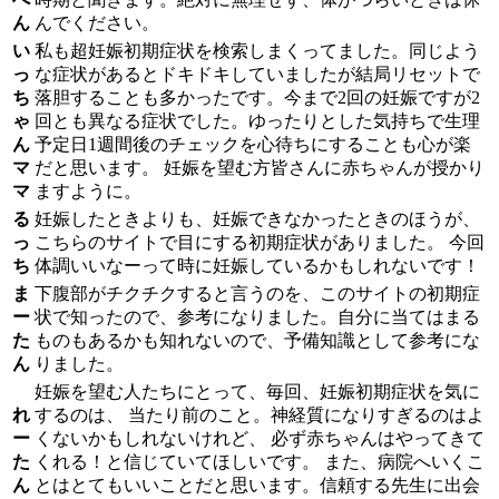
ん
んでください。
い
私も超妊娠初期症状を検索しまくってました。同じよう
っ
な症状があるとドキドキしていましたが結局リセットで
ち
落胆することも多かったです。今まで2回の妊娠ですが2
ゃ
回とも異なる症状でした。ゆったりとした気持ちで生理
ん
予定日1週間後のチェックを心待ちにすることも心が楽
マ
だと思います。 妊娠を望む方皆さんに赤ちゃんが授かり
マ
ますように。
る
妊娠したときよりも、妊娠できなかったときのほうが、
っ
こちらのサイトで目にする初期症状がありました。 今回
ち
体調いいなーって時に妊娠しているかもしれないです！
ま
下腹部がチクチクすると言うのを、このサイトの初期症
ー
状で知ったので、参考になりました。自分に当てはまる
た
ものもあるかも知れないので、予備知識として参考にな
ん
りました。
妊娠を望む人たちにとって、毎回、妊娠初期症状を気に
れ
するのは、 当たり前のこと。神経質になりすぎるのはよ
ー
くないかもしれないけれど、 必ず赤ちゃんはやってきて
た
くれる！と信じていてほしいです。 また、病院へいくこ
ん
とはとてもいいことだと思います。信頼する先生に出会