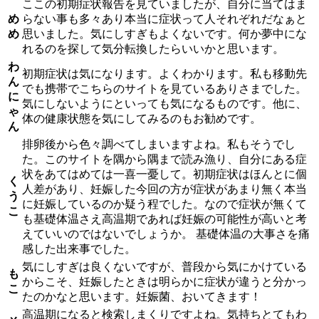
ここの初期症状報告を見ていましたが、自分に当てはま
め
らない事も多々あり本当に症状って人それぞれだなぁと
め
思いました。気にしすぎもよくないです。何か夢中にな
れるのを探して気分転換したらいいかと思います。
わ
初期症状は気になります。よくわかります。私も移動先
ん
でも携帯でこちらのサイトを見ているありさまでした。
に
気にしないようにといっても気になるものです。他に、
ゃ
体の健康状態を気にしてみるのもお勧めです。
ん
排卵後から色々調べてしまいますよね。私もそうでし
た。このサイトを隅から隅まで読み漁り、自分にある症
状をあてはめては一喜一憂して。初期症状はほんとに個
く
人差があり、妊娠した今回の方が症状があまり無く本当
う
に妊娠しているのか疑う程でした。なので症状が無くて
こ
も基礎体温さえ高温期であれば妊娠の可能性が高いと考
えていいのではないでしょうか。 基礎体温の大事さを痛
感した出来事でした。
気にしすぎは良くないですが、普段から気にかけている
も
からこそ、妊娠したときは明らかに症状が違うと分かっ
こ
たのかなと思います。妊娠菌、おいてきます！
高温期になると検索しまくりですよね。気持ちとてもわ